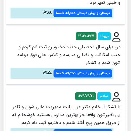
و خیلی تمیز بود .
🙏🌸
دبستان و پیش دبستان دخترانه شمسا
نیروانا
1404/04/21
من برای سال تحصیلی جدید دخترم رو ثبت نام کردم و
جذب امکانات و فضا ی مدرسه و کلاس های فوق برنامه
شون شدم با تشکر
🙏🌸
دبستان و پیش دبستان دخترانه شمسا
عمادی
1404/04/21
با تشکر از خانم دکتر عزیز بابت مدیریت عالی شون و کادر
بی نظیرشون واقعا جز بهترین مدارس هستید خوشحالم که
از طریق همین پیج آشنا شدم و دخترمو ثبت نام کردم