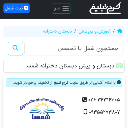
منو
ثبت شغل
آموزش و پژوهش
دبستان دخترانه
دبستان و پیش دبستان دخترانه شمسا
با اعلام آشنایی از طریق سایت
کرج تبلیغ
از تخفیف برخوردار شوید.
026-34314305
09355273807