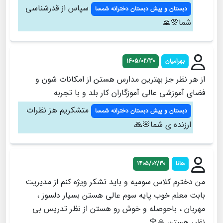
سپاس از قدرشناسی
دبستان و پیش دبستان دخترانه شمسا
شما🌸🙏
بهرامیان
1405/02/30
از هر نظر جز بهترین مدارس هستن از امکانات شون و
فضای آموزشی عالی آموزگاران کار بلد و با تجربه
متشکریم هز نظرات
دبستان و پیش دبستان دخترانه شمسا
ارزنده ی شما🌸🙏
هانا
1405/02/30
من دخترم کلاس سومیه و باید تشکر ویژه کنم از مدیریت
بابت معلم خوب پایه سوم عالی هستن بسیار دلسوز ،
مهربان ، باحوصله و خوش رو هستن از نظر تدریس بی
نظیر هستن 🙏🌹