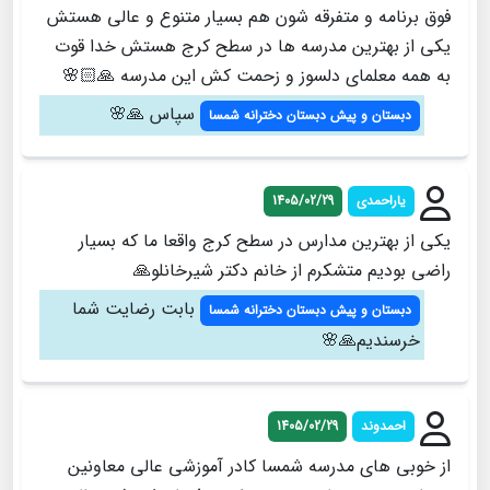
فوق برنامه و متفرقه شون هم بسیار متنوع و عالی هستش
یکی از بهترین مدرسه ها در سطح کرج هستش خدا قوت
به همه معلمای دلسوز و زحمت کش این مدرسه 🙏🏻🌸
سپاس 🙏🌸
دبستان و پیش دبستان دخترانه شمسا
یاراحمدی
1405/02/29
یکی از بهترین مدارس در سطح کرج واقعا ما که بسیار
راضی بودیم متشکرم از خانم دکتر شیرخانلو🙏
بابت رضایت شما
دبستان و پیش دبستان دخترانه شمسا
خرسندیم🙏🌸
احمدوند
1405/02/29
از خوبی های مدرسه شمسا کادر آموزشی عالی معاونین