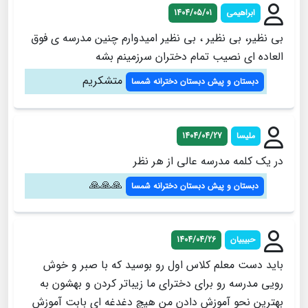
ابراهیمی
1404/05/01
بی نظیر، بی نظیر ، بی نظیر امیدوارم چنین مدرسه ی فوق
العاده ای نصیب تمام دختران سرزمینم بشه
متشکریم
دبستان و پیش دبستان دخترانه شمسا
ملیسا
1404/04/27
در یک کلمه مدرسه عالی از هر نظر
🙏🙏🙏
دبستان و پیش دبستان دخترانه شمسا
حبیبیان
1404/04/26
باید دست معلم کلاس اول رو بوسید که با صبر و خوش
رویی مدرسه رو برای دخترای ما زیباتر کردن و بهشون به
بهترین نحو آموزش دادن من هیچ دغدغه ای بابت آموزش