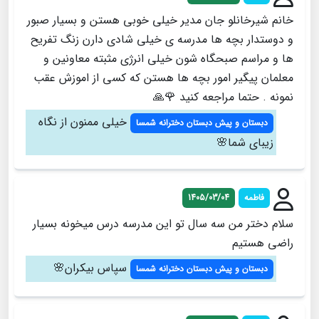
خانم شیرخانلو جان مدیر خیلی خوبی هستن و بسیار صبور
و دوستدار بچه ها مدرسه ی خیلی شادی دارن زنگ تفریح
ها و مراسم صبحگاه شون خیلی انرژی مثبته معاونین و
معلمان پیگیر امور بچه ها هستن که کسی از اموزش عقب
نمونه . حتما مراجعه کنید 🌹🙏
خیلی ممنون از نگاه
دبستان و پیش دبستان دخترانه شمسا
زیبای شما🌸
فاطمه
1405/03/04
سلام دختر من سه سال تو این مدرسه درس میخونه بسیار
راضی هستیم
سپاس بیکران🌸
دبستان و پیش دبستان دخترانه شمسا