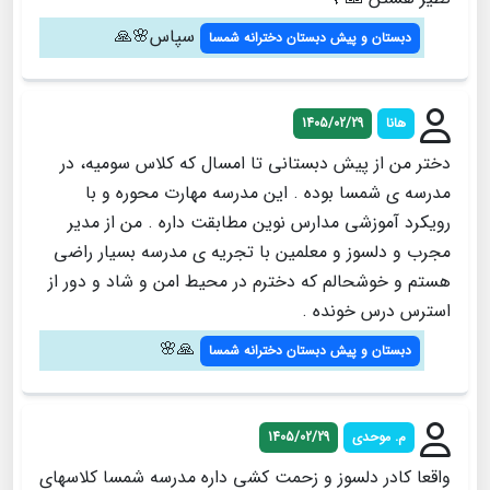
سپاس🌸🙏
دبستان و پیش دبستان دخترانه شمسا
هانا
1405/02/29
دختر من از پیش دبستانی تا امسال که کلاس سومیه، در
مدرسه ی شمسا بوده . این مدرسه مهارت محوره و با
رویکرد آموزشی مدارس نوین مطابقت داره . من از مدیر
مجرب و دلسوز و معلمین با تجریه ی مدرسه بسیار راضی
هستم و خوشحالم که دخترم در محیط امن و شاد و دور از
استرس درس خونده .
🙏🌸
دبستان و پیش دبستان دخترانه شمسا
م. موحدی
1405/02/29
واقعا کادر دلسوز و زحمت کشی داره مدرسه شمسا کلاسهای