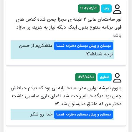
وانیا
1404/05/04
نور ساختمان عالی ۲ طبقه ی مجزا چمن شده کلاس های
فوق برنامه متنوع بدون اینکه دیگه نیاز به هزینه ی مازاد
باشه
متشکریم از حسن
دبستان و پیش دبستان دخترانه شمسا
توجه شما🙏🌸
شقایق
1404/05/01
باورم نمیشه اولین مدرسه دخترانه ای بود که دیدم حیاطش
چمن بود دیگه خیالم راحت شد فضای بازی مناسبی داشت
دختر من که عاشق مدرستون شد 🌸
خدا رو شکر
دبستان و پیش دبستان دخترانه شمسا