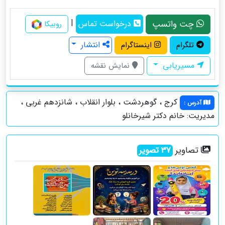
|
چت واتسپ
درخواست تماس
روبیکا
انتشار
تلگرام
اینستاگرام
مسیریابی
نمایش نقشه
کرج ، گوهردشت ، بلوار انقلاب ، شانزدهم غربی ،
آدرس
:
مدیریت: خانم دکتر شیرخانلو
تصاویر
37
تصویر