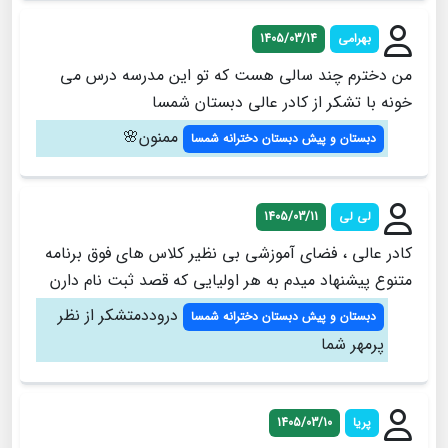
بهرامی
1405/03/14
من دخترم چند سالی هست که تو این مدرسه درس می
خونه با تشکر از کادر عالی دبستان شمسا
ممنون🌸
دبستان و پیش دبستان دخترانه شمسا
لی لی
1405/03/11
کادر عالی ، فضای آموزشی بی نظیر کلاس های فوق برنامه
متنوع پیشنهاد میدم به هر اولیایی که قصد ثبت نام دارن
دروددمتشکر از نظر
دبستان و پیش دبستان دخترانه شمسا
پرمهر شما
پریا
1405/03/10