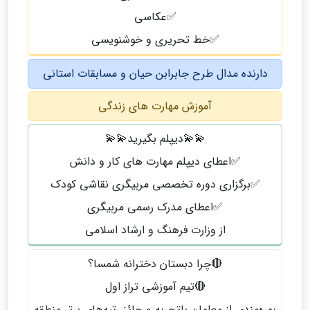
✅عکاسی
✅خط تحریری و خوشنویسی
دارنده مدال طرح جابرابن حیان و مسابقات استانی
آموزش مهارت های زندگی
💫💫دیپلم بگیرید💫💫
✅اعطای دیپلم مهارت های کار و دانش
✅برگزاری دوره تخصصی مربیگری نقاشی کودک
✅اعطای مدرک رسمی مربیگری
از وزارت فرهنگ و ارشاد اسلامی
🔴چرا دبستان دخترانه شمسا؟
🔴تیم آموزشی تراز اول
بهره‌مندی از معلمان باتجربه و حائز رتبه‌های برتر منطقه