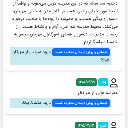
دخترم سه ساله که در این مدرسه درس می‌خونه و واقعاً از
انتخابمون خیلی راضی هستیم. کادر مدرسه خیلی مهربان،
دلسوز و پیگیر هستند و همیشه با بچه‌ها با محبت برخورد
می‌کنند. محیط مدرسه هم امن، آرام و بانشاط هست. از
زحمات مدیریت دلسوز و همه‌ی آموزگاران مهربان مجموعه
شمسا سپاسگزاریم.
درود سپاس از مهرتان
دبستان و پیش دبستان دخترانه شمسا
🙏🌸
زهرا
1405/03/09
مدرسه عالی از هر نظر
درود متشکرم🙏
دبستان و پیش دبستان دخترانه شمسا
زهره
1405/03/04