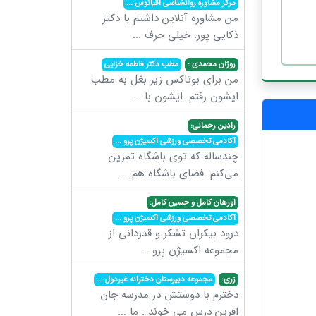
مرکز مشاوره روانشناسی اقیانوس
...
من مشاوره آنلاین داشتم با دکتر
ذکایی پور. خیلی حرف
...
روژان محمدی :
مطب دکتر فاطمه خزایی
من برای بوتاکس زیر بغل به مطب
ایشون رفتم .ایشون با
...
رادین رحمانی:
آکادمی تخصصی ورزشی اکسیژن پرو
...
چندساله که توی باشگاه تمرین
می‌کنم. فضای باشگاه هم
...
اورهان کامل و حسین کامل:
آکادمی تخصصی ورزشی اکسیژن پرو
...
درود بیکران تشکر و قدردانی از
مجموعه اکسیژن پرو
...
زری:
مجموعه دبیرستان دخترانه غیردول
...
دخترم با دوستش در مدرسه جان
افرین درس می خوند . ما
...