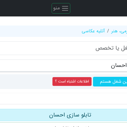
منو
می، هنر
آتلیه عکاسی
 احسان
ین شغل هستم
اطلاعات اشتباه است ؟
تابلو سازی احسان