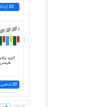
آزادگا
آتلیه عکا
هرمس
شاهین و