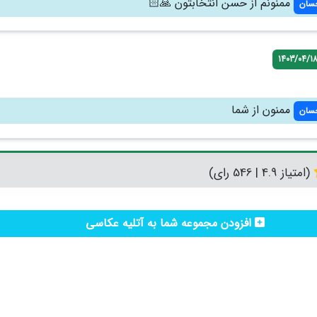
ممنونم از حسن انتخابتون 🙏🏻
حسان
1403/04/1
ممنون از شما
حسان
(امتیاز 4.9 | 546 رای)
افزودن مجموعه شما به آتلیه عکاسی