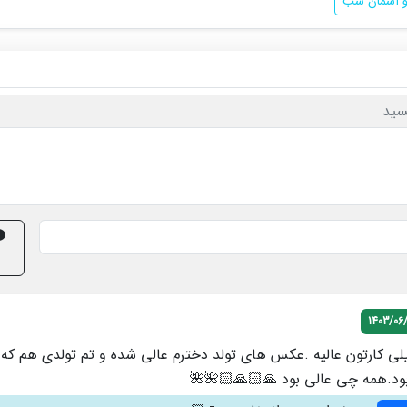
و آسمان شب
سید
1403/06
یلی کارتون عالیه .عکس های تولد دخترم عالی شده و تم تولدی هم که
بود.همه چی عالی بود 🙏🏻🙏🏻🌺🌺