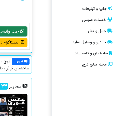
چاپ و تبلیغات
خدمات عمومی
چت واتسپ
حمل و نقل
خودرو و وسایل نقلیه
اینستاگرام دو
ساختمان و تاسیسات
کرج ، چ
آدرس
:
محله های کرج
ساختمان کوثر ، طبقه5 ، وا
33
ت
تصاویر