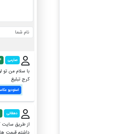
صارمی
4
کرج تبلیغ
استودیو عکاس
دهقانی
از طریق سایت ک
داشتم قیمت هاش