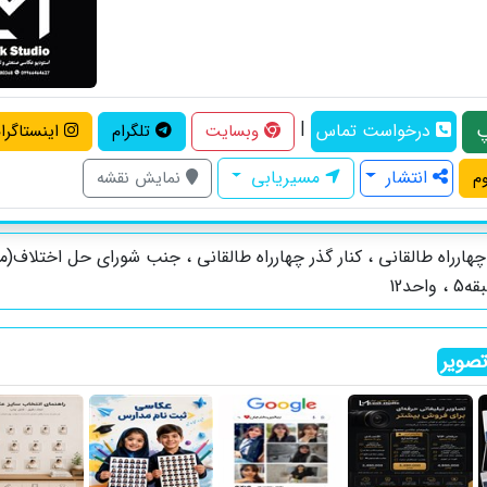
|
درخواست تماس
وبسایت
تلگرام
اینستاگرا
انتشار
مسیریابی
م
نمایش نقشه
هارراه طالقانی ، کنار گذر چهارراه طالقانی ، جنب شورای حل اختلاف(مل
حد12
صویر