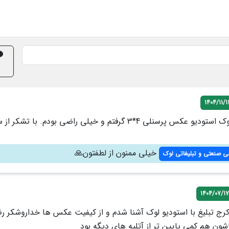
1404/11/1
با سلام من تو لوک استودیو عکس پرسنلی 4*3 گرفتم و خیلی راضی بودم. با تشک
خیلی ممنون از لطفتون🙏
ی صنعتی و تبلیغاتی لوک
1404/07/17
رج تبلیغ با استودیو لوک آشنا شدم و از کیفیت عکس ها خداروشکر 
ون هم کمی پایین تر از آتلیه های دیگه بود