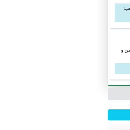
مید
دن و