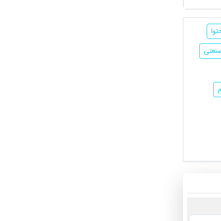
توا
نعتی