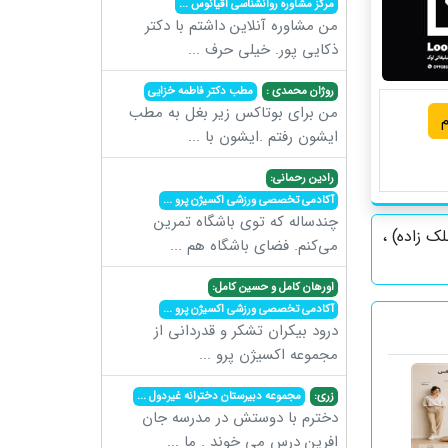
مرکز مشاوره روانشناسی اقیانوس
...
من مشاوره آنلاین داشتم با دکتر
ذکایی پور. خیلی حرف
...
روژان محمدی :
مطب دکتر فاطمه خزایی
من برای بوتاکس زیر بغل به مطب
م
ایشون رفتم .ایشون با
...
رادین رحمانی:
آکادمی تخصصی ورزشی اکسیژن پرو
...
چندساله که توی باشگاه تمرین
ک زاده) ،
می‌کنم. فضای باشگاه هم
...
اورهان کامل و حسین کامل:
آکادمی تخصصی ورزشی اکسیژن پرو
...
درود بیکران تشکر و قدردانی از
مجموعه اکسیژن پرو
...
زری:
مجموعه دبیرستان دخترانه غیردول
...
دخترم با دوستش در مدرسه جان
افرین درس می خوند . ما
...