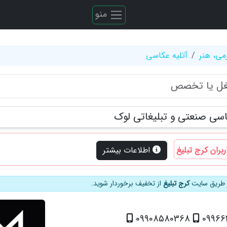
منو
می، هنر
آتلیه عکاسی
اسی صنعتی و تبلیغاتی لوک
ربران کرج تبلیغ
اطلاعات بیشتر
از طریق سایت
کرج تبلیغ
از تخفیف برخوردار شوید.
09908580368
09966