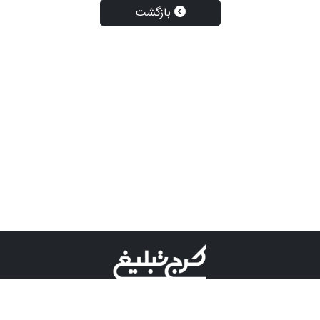
بازگشت
©کرج تبلیغ علامت تجاری ثبت شده در "اداره ثبت برند"