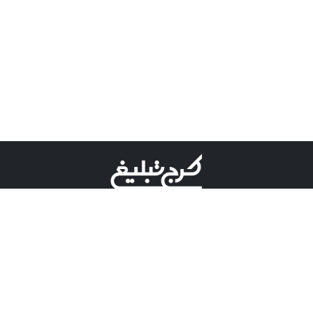
©کرج تبلیغ علامت تجاری ثبت شده در "اداره ثبت برند"
میباشد و هرگونه استفاده از این عنوان با پسوند و پیشوند قابل
پیگیری قضایی میباشد.
دارای نماد اعتبار 1 ستاره از مركز توسعه تجارت الكترونیكی
وزارت صنعت، معدن و تجارت.
مسئولیت آگهی های درج شده در این سایت بر عهده آگهی