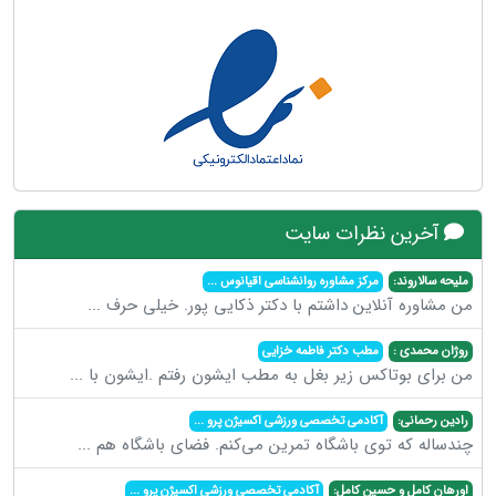
آخرین نظرات سایت
ملیحه سالاروند:
مرکز مشاوره روانشناسی اقیانوس
...
من مشاوره آنلاین داشتم با دکتر ذکایی پور. خیلی حرف
...
روژان محمدی :
مطب دکتر فاطمه خزایی
من برای بوتاکس زیر بغل به مطب ایشون رفتم .ایشون با
...
رادین رحمانی:
آکادمی تخصصی ورزشی اکسیژن پرو
...
چندساله که توی باشگاه تمرین می‌کنم. فضای باشگاه هم
...
اورهان کامل و حسین کامل:
آکادمی تخصصی ورزشی اکسیژن پرو
...