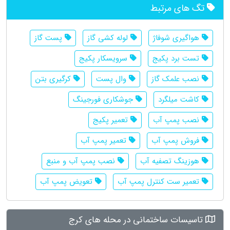
تگ های مرتبط
هواگیری شوفاژ
لوله کشی گاز
پست گاز
تست برد پکیج
سرویسکار پکیج
نصب علمک گاز
وال پست
کرگیری بتن
کاشت میلگرد
جوشکاری فورجینگ
نصب پمپ آب
تعمیر پکیج
فروش پمپ آب
تعمیر پمپ آب
هوزینگ تصفیه آب
نصب پمپ آب و منبع
تعمیر ست کنترل پمپ آب
تعویض پمپ آب
تاسیسات ساختمانی در محله های کرج