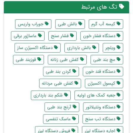
تگ های مرتبط
کیسه آب گرم
بالش طبی
جوراب واریس
دستگاه فشار خون
فشار سنج
ماساژور برقی
ویلچر
بالش بارداری
دستگاه اکسیژن ساز
مچ بند طبی
کفش طبی زنانه
قوزبند طبی
دستگاه قند خون
گردن بند طبی
کپسول اکسیژن
کفش طبی مردانه
جعبه کمک های اولیه
شکم بند بارداری
دستگاه ونتیلاتور
آرنج بند طبی
دستگاه تب سنج
ماسک تنفسی
اجاره دستگاه لیزر
فروش دستگاه لیزر