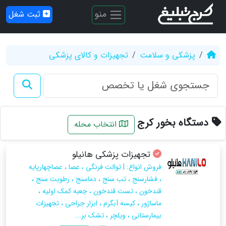
منو
ثبت شغل
پزشکی و سلامت
تجهیزات و کالای پزشکی
دستگاه بخور کرج
انتخاب محله
تجهیزات پزشکی هانیلو
فروش انواع: | توالت فرنگی ، عصا ، عصاچهارپایه
، فشارسنج ، تب سنج ، دماسنج ، رطوبت سنج ،
قندخون ، تست قندخون ، جعبه کمک اولیه ،
ماساژور ، کیسه آبگرم ، ابزار جراحی ، تجهیزات
بیمارستانی ، ویلچر ، تشک بر...