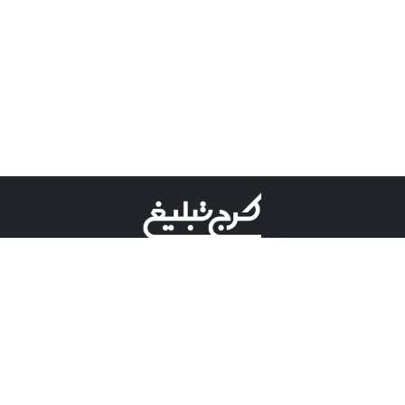
©کرج تبلیغ علامت تجاری ثبت شده در "اداره ثبت برند"
میباشد و هرگونه استفاده از این عنوان با پسوند و پیشوند قابل
پیگیری قضایی میباشد.
دارای نماد اعتبار 1 ستاره از مركز توسعه تجارت الكترونیكی
وزارت صنعت، معدن و تجارت.
مسئولیت آگهی های درج شده در این سایت بر عهده آگهی