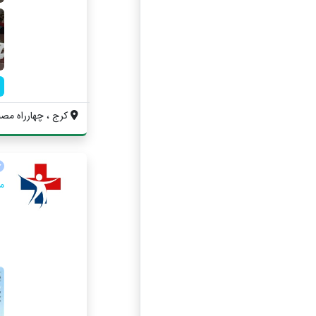
کرج ، چهارراه مصبا
م