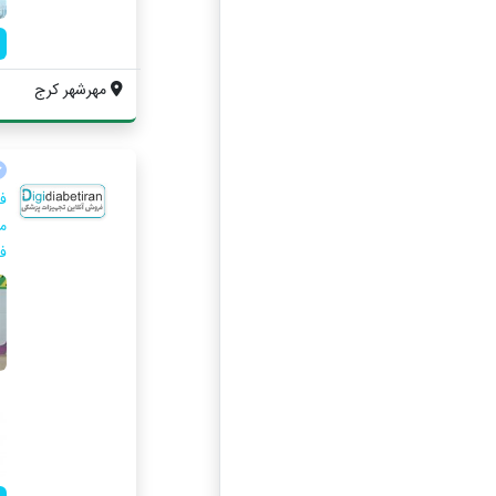
مهرشهر کرج
ف
م
ف