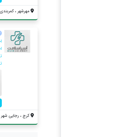
مهرشهر ، کمربندی 
ا
اج
ت
تج
کرج ، رجایی شهر ، خی