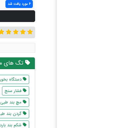
6 مورد یافت شد
تگ های مر
دستگاه بخور
فشار سنج
مچ بند طبی
گردن بند طب
شکم بند بارد