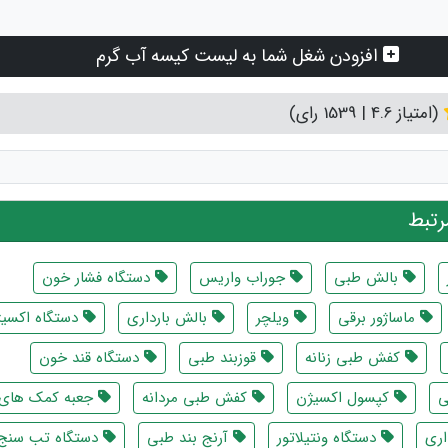
افزودن شغل شما به لیست کیسه آب گرم
(امتیاز 4.6 | 1539 رای)
تبط
بالش طبی
جوراب واریس
دستگاه فشار خون
ماساژور برقی
ویلچر
بالش بارداری
دستگاه اکسیژ
کفش طبی زنانه
قوزبند طبی
دستگاه قند خون
ی
کپسول اکسیژن
کفش طبی مردانه
جعبه کمک های ا
اری
دستگاه ونتیلاتور
آرنج بند طبی
دستگاه تب سنج