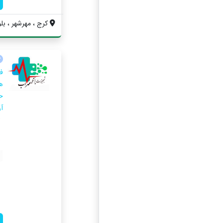
کرج ، مهرشهر ، بلوا
ف
ه
ح
آ