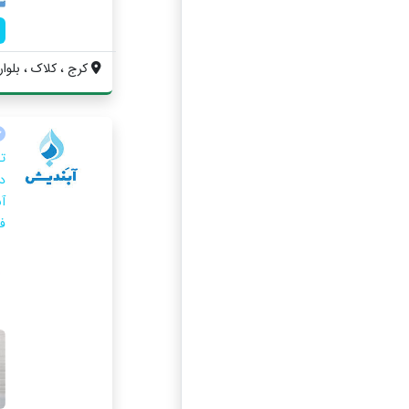
کرج ، کلاک ، بلوار
ت
د
ف