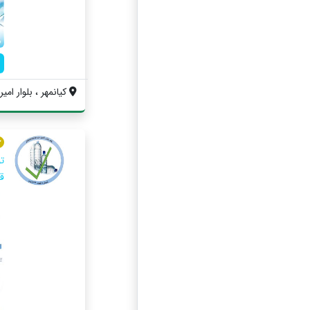
کیانمهر ، بلوار امیر 
ت
ق