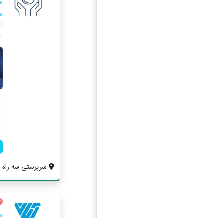
س
آ
آ
سرپرستی سه راه گ