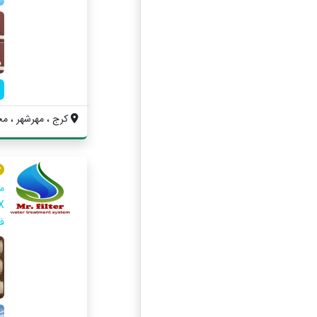
کرج ، مهرشهر ، محله
م
ف