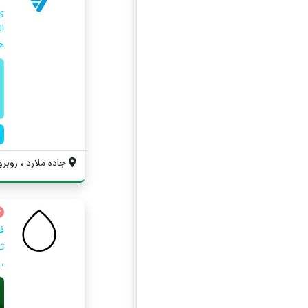
ی
ا
ه
جاده ملارد ، روبروی
ف
ت
،