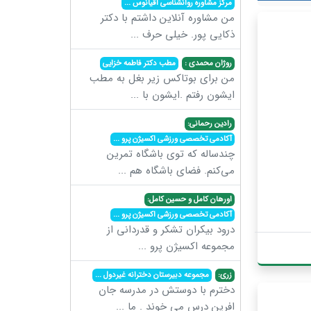
مرکز مشاوره روانشناسی اقیانوس
...
من مشاوره آنلاین داشتم با دکتر
ذکایی پور. خیلی حرف
...
روژان محمدی :
مطب دکتر فاطمه خزایی
من برای بوتاکس زیر بغل به مطب
ایشون رفتم .ایشون با
...
رادین رحمانی:
آکادمی تخصصی ورزشی اکسیژن پرو
...
چندساله که توی باشگاه تمرین
می‌کنم. فضای باشگاه هم
...
اورهان کامل و حسین کامل:
آکادمی تخصصی ورزشی اکسیژن پرو
...
درود بیکران تشکر و قدردانی از
مجموعه اکسیژن پرو
...
زری:
مجموعه دبیرستان دخترانه غیردول
...
دخترم با دوستش در مدرسه جان
افرین درس می خوند . ما
...