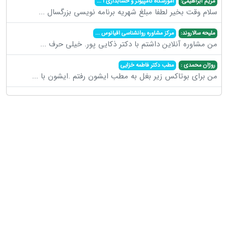
مریم ابراهیمی:
آموزشگاه کامپیوتر و حسابداری ا
...
سلام وقت بخیر لطفا مبلغ شهریه برنامه نویسی بزرگسال
...
ملیحه سالاروند:
مرکز مشاوره روانشناسی اقیانوس
...
من مشاوره آنلاین داشتم با دکتر ذکایی پور. خیلی حرف
...
روژان محمدی :
مطب دکتر فاطمه خزایی
من برای بوتاکس زیر بغل به مطب ایشون رفتم .ایشون با
...