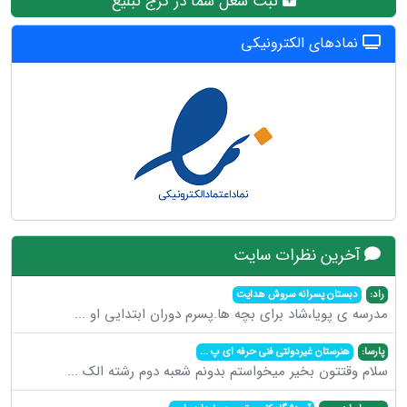
ثبت شغل شما در کرج تبلیغ
نمادهای الکترونیکی
آخرین نظرات سایت
راد:
دبستان پسرانه سروش هدایت
مدرسه ی پویا،شاد برای بچه ها.پسرم دوران ابتدایی او
...
پارسا:
هنرستان غیردولتی فنی حرفه ای پ
...
سلام وقتتون بخیر میخواستم بدونم شعبه دوم رشته الک
...