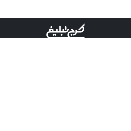
©کرج تبلیغ علامت تجاری ثبت شده در "اداره ثبت برند"
میباشد و هرگونه استفاده از این عنوان با پسوند و پیشوند قابل
پیگیری قضایی میباشد.
دارای نماد اعتبار 1 ستاره از مركز توسعه تجارت الكترونیكی
وزارت صنعت، معدن و تجارت.
مسئولیت آگهی های درج شده در این سایت بر عهده آگهی
دهنده می باشد.
تعرفه تبلیغات
پنل کاربری