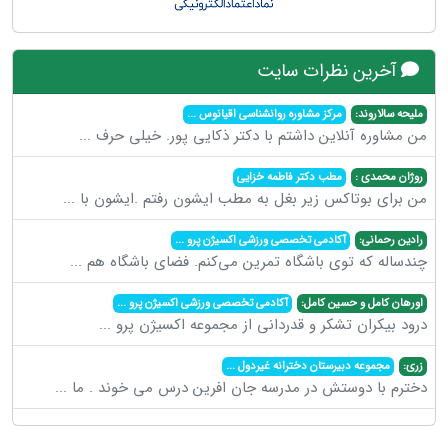
آخرین نظرات سایت
ملیحه سالاروند:
مرکز مشاوره روانشناسی اقیانوس
...
من مشاوره آنلاین داشتم با دکتر ذکایی پور. خیلی حرف
...
روژان محمدی :
مطب دکتر فاطمه خزایی
من برای بوتاکس زیر بغل به مطب ایشون رفتم .ایشون با
...
رادین رحمانی:
آکادمی تخصصی ورزشی اکسیژن پرو
...
چندساله که توی باشگاه تمرین می‌کنم. فضای باشگاه هم
...
اورهان کامل و حسین کامل:
آکادمی تخصصی ورزشی اکسیژن پرو
...
درود بیکران تشکر و قدردانی از مجموعه اکسیژن پرو
...
زری:
مجموعه دبیرستان دخترانه غیردول
...
دخترم با دوستش در مدرسه جان افرین درس می خوند . ما
...