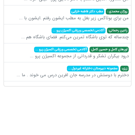
روژان محمدی :
مطب دکتر فاطمه خزایی
من برای بوتاکس زیر بغل به مطب ایشون رفتم .ایشون با
...
رادین رحمانی:
آکادمی تخصصی ورزشی اکسیژن پرو
...
چندساله که توی باشگاه تمرین می‌کنم. فضای باشگاه هم
...
اورهان کامل و حسین کامل:
آکادمی تخصصی ورزشی اکسیژن پرو
...
درود بیکران تشکر و قدردانی از مجموعه اکسیژن پرو
...
زری:
مجموعه دبیرستان دخترانه غیردول
...
دخترم با دوستش در مدرسه جان افرین درس می خوند . ما
...