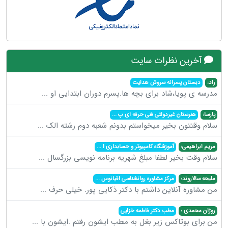
آخرین نظرات سایت
راد:
دبستان پسرانه سروش هدایت
مدرسه ی پویا،شاد برای بچه ها.پسرم دوران ابتدایی او
...
پارسا:
هنرستان غیردولتی فنی حرفه ای پ
...
سلام وقتتون بخیر میخواستم بدونم شعبه دوم رشته الک
...
مریم ابراهیمی:
آموزشگاه کامپیوتر و حسابداری ا
...
سلام وقت بخیر لطفا مبلغ شهریه برنامه نویسی بزرگسال
...
ملیحه سالاروند:
مرکز مشاوره روانشناسی اقیانوس
...
من مشاوره آنلاین داشتم با دکتر ذکایی پور. خیلی حرف
...
روژان محمدی :
مطب دکتر فاطمه خزایی
من برای بوتاکس زیر بغل به مطب ایشون رفتم .ایشون با
...