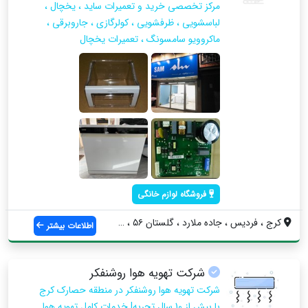
مرکز تخصصی خرید و تعمیرات ساید ، یخچال ،
لباسشویی ، ظرفشویی ، کولرگازی ، جاروبرقی ،
ماکروویو سامسونگ ، تعمیرات یخچال
فروشگاه لوازم خانگی
کرج ، فردیس ، جاده ملارد ، گلستان ۵۶ ، چ...
اطلاعات بیشتر
شرکت تهویه هوا روشنفکر
شرکت تهویه هوا روشنفکر در منطقه حصارک کرج
با بیش از 10 سال تجربه| خدمات کامل تهویه هوا