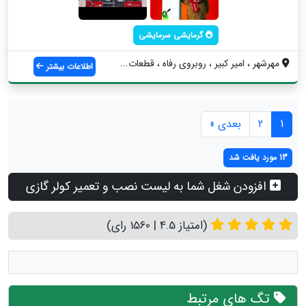
گرمایشی سرمایشی
مهرشهر ، امیر کبیر ، روبروی رفاه ، قطعات...
اطلاعات بیشتر
1
2
بعدی »
13 مورد یافت شد
افزودن شغل شما به لیست نصب و تعمیر کولر گازی
(امتیاز 4.5 | 1560 رای)
تگ های مرتبط