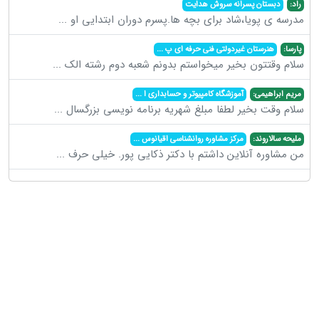
راد:
دبستان پسرانه سروش هدایت
مدرسه ی پویا،شاد برای بچه ها.پسرم دوران ابتدایی او
...
پارسا:
هنرستان غیردولتی فنی حرفه ای پ
...
سلام وقتتون بخیر میخواستم بدونم شعبه دوم رشته الک
...
مریم ابراهیمی:
آموزشگاه کامپیوتر و حسابداری ا
...
سلام وقت بخیر لطفا مبلغ شهریه برنامه نویسی بزرگسال
...
ملیحه سالاروند:
مرکز مشاوره روانشناسی اقیانوس
...
من مشاوره آنلاین داشتم با دکتر ذکایی پور. خیلی حرف
...