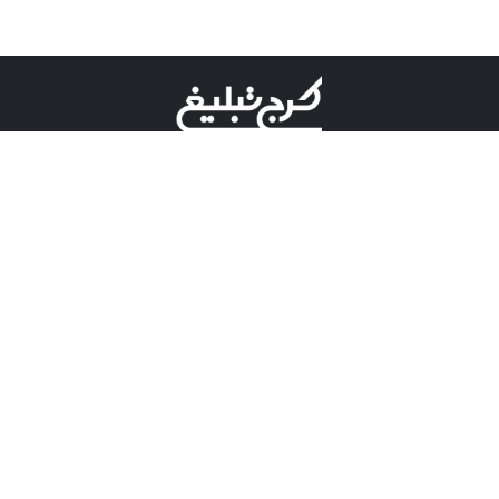
©کرج تبلیغ علامت تجاری ثبت شده در "اداره ثبت برند"
میباشد و هرگونه استفاده از این عنوان با پسوند و پیشوند قابل
پیگیری قضایی میباشد.
دارای نماد اعتبار 1 ستاره از مركز توسعه تجارت الكترونیكی
وزارت صنعت، معدن و تجارت.
مسئولیت آگهی های درج شده در این سایت بر عهده آگهی
دهنده می باشد.
تعرفه تبلیغات
پنل کاربری