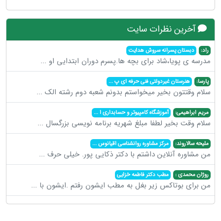
آخرین نظرات سایت
راد:
دبستان پسرانه سروش هدایت
مدرسه ی پویا،شاد برای بچه ها.پسرم دوران ابتدایی او
...
پارسا:
هنرستان غیردولتی فنی حرفه ای پ
...
سلام وقتتون بخیر میخواستم بدونم شعبه دوم رشته الک
...
مریم ابراهیمی:
آموزشگاه کامپیوتر و حسابداری ا
...
سلام وقت بخیر لطفا مبلغ شهریه برنامه نویسی بزرگسال
...
ملیحه سالاروند:
مرکز مشاوره روانشناسی اقیانوس
...
من مشاوره آنلاین داشتم با دکتر ذکایی پور. خیلی حرف
...
روژان محمدی :
مطب دکتر فاطمه خزایی
من برای بوتاکس زیر بغل به مطب ایشون رفتم .ایشون با
...