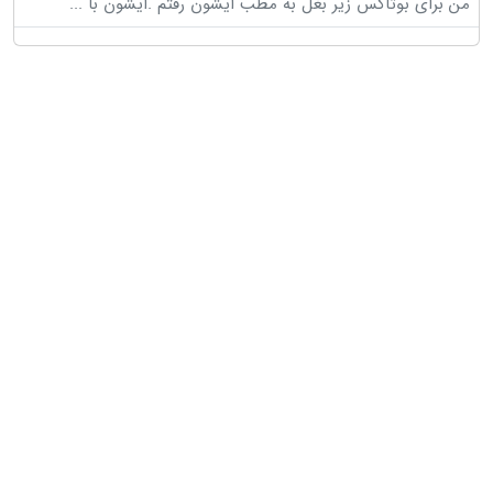
من برای بوتاکس زیر بغل به مطب ایشون رفتم .ایشون با
...