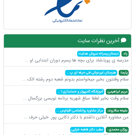
آخرین نظرات سایت
راد:
دبستان پسرانه سروش هدایت
مدرسه ی پویا،شاد برای بچه ها.پسرم دوران ابتدایی او
...
پارسا:
هنرستان غیردولتی فنی حرفه ای پ
...
سلام وقتتون بخیر میخواستم بدونم شعبه دوم رشته الک
...
مریم ابراهیمی:
آموزشگاه کامپیوتر و حسابداری ا
...
سلام وقت بخیر لطفا مبلغ شهریه برنامه نویسی بزرگسال
...
ملیحه سالاروند:
مرکز مشاوره روانشناسی اقیانوس
...
من مشاوره آنلاین داشتم با دکتر ذکایی پور. خیلی حرف
...
روژان محمدی :
مطب دکتر فاطمه خزایی