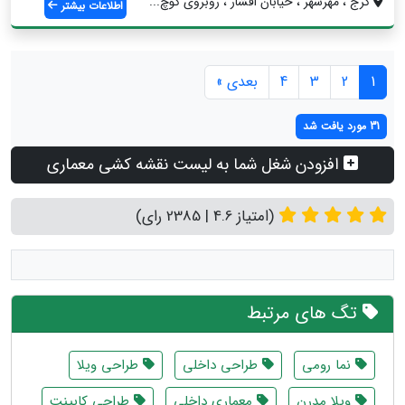
کرج ، مهرشهر ، خیابان افشار ، روبروی کوچ...
اطلاعات بیشتر
1
2
3
4
بعدی »
31 مورد یافت شد
افزودن شغل شما به لیست نقشه کشی معماری
(امتیاز 4.6 | 2385 رای)
تگ های مرتبط
نما رومی
طراحی داخلی
طراحی ویلا
ویلا مدرن
معماری داخلی
طراحی کابینت