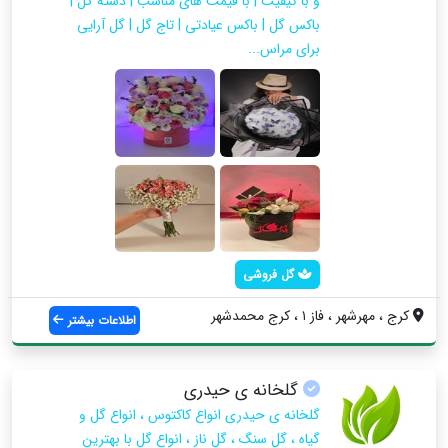
و با کیفیت | با قیمت های مناسب | دسته گل |
باکس گل | باکس عیادتی | تاج گل | گل آرایی
برای مراس...
گل فروشی
کرج ، مهرشهر ، فاز ۱ ، کرج محمدشهر
اطلاعات بیشتر
گلخانه ی حیدری
گلخانه ی حیدری انواع کاکتوس ، انواع گل و
گیاه ، گل سنگ ، گل ناز ، انواع گل با بهترین