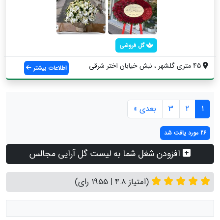
گل فروشی
45 متری گلشهر ، نبش خیابان اختر شرقی
اطلاعات بیشتر
1
2
3
بعدی »
26 مورد یافت شد
افزودن شغل شما به لیست گل آرایی مجالس
(امتیاز 4.8 | 1955 رای)