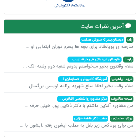
آخرین نظرات سایت
راد:
دبستان پسرانه سروش هدایت
مدرسه ی پویا،شاد برای بچه ها.پسرم دوران ابتدایی او
...
پارسا:
هنرستان غیردولتی فنی حرفه ای پ
...
سلام وقتتون بخیر میخواستم بدونم شعبه دوم رشته الک
...
مریم ابراهیمی:
آموزشگاه کامپیوتر و حسابداری ا
...
سلام وقت بخیر لطفا مبلغ شهریه برنامه نویسی بزرگسال
...
ملیحه سالاروند:
مرکز مشاوره روانشناسی اقیانوس
...
من مشاوره آنلاین داشتم با دکتر ذکایی پور. خیلی حرف
...
روژان محمدی :
مطب دکتر فاطمه خزایی
من برای بوتاکس زیر بغل به مطب ایشون رفتم .ایشون با
...