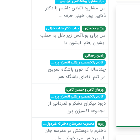
مرکز مشاوره روانشناسی اقیانوس
...
من مشاوره آنلاین داشتم با دکتر
ذکایی پور. خیلی حرف
...
روژان محمدی :
مطب دکتر فاطمه خزایی
من برای بوتاکس زیر بغل به مطب
ایشون رفتم .ایشون با
...
رادین رحمانی:
آکادمی تخصصی ورزشی اکسیژن پرو
...
چندساله که توی باشگاه تمرین
می‌کنم. فضای باشگاه هم
...
اورهان کامل و حسین کامل:
آکادمی تخصصی ورزشی اکسیژن پرو
...
درود بیکران تشکر و قدردانی از
مجموعه اکسیژن پرو
...
زری:
مجموعه دبیرستان دخترانه غیردول
...
دخترم با دوستش در مدرسه جان
افرین درس می خوند . ما
...