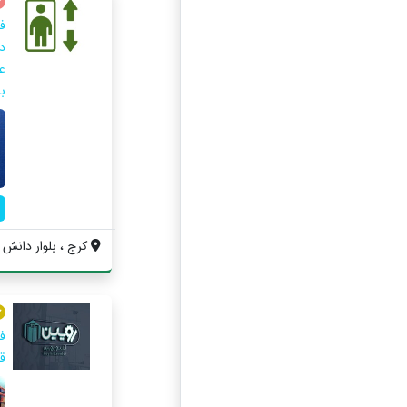
ف
ع
بل
کرج ، بلوار دانش آموز ،
ف
ق