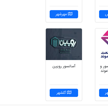
مهرشهر
س
ور و
آسانسور رویین
موند
ر
گلشهر