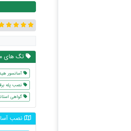
تگ های مر
آسانسور هید
نصب پله برق
گواهی استاند
نصب آسانس