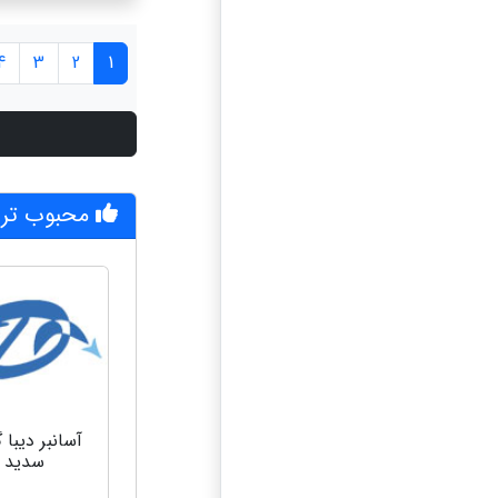
4
3
2
1
محبوب تری
آسانبر دیبا 
سدید