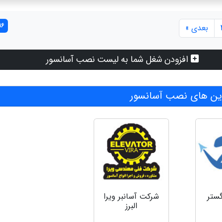
16 مورد یافت 
بعدی »
افزودن شغل شما به لیست نصب آسانسور
ن های نصب آسانسور
شركت آسانبر ويرا
گستر
البرز