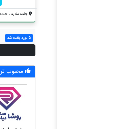
جاده ملارد ، جاده 
5 مورد یافت شد
محبوب تری