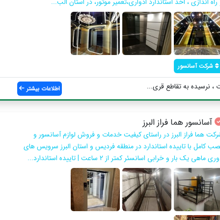
راه اندازی ، اخذ استاندارد ادواری،تعمیر موتور، در استان الب...
شرکت آسانسور
 ، نرسیده به تقاطع قری...
اطلاعات بیشتر
آسانسور هما فراز البرز
رکت هما فراز البرز در راستای کیفیت خدمات و فروش لوازم آسانسور و
صب کامل با تاییده استاندارد در منطقه فردیس و استان البرز سرویس های
ری ماهی یک بار و خرابی اسانسئر کمتر از 2 ساعت | تاییده استاندارد...