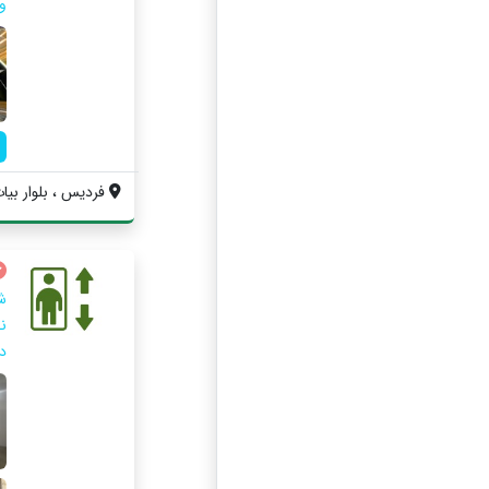
و 
فردیس ، بلوار بیات
ش
ن
دو