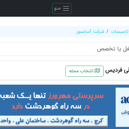
منو
تاسیسات
شرکت آسانسور
قی فردیس
انتخاب محله