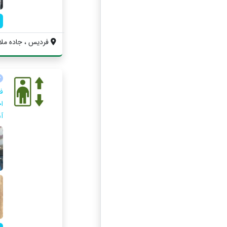
فردیس ، جاده ملارد
ف
اخ
آ