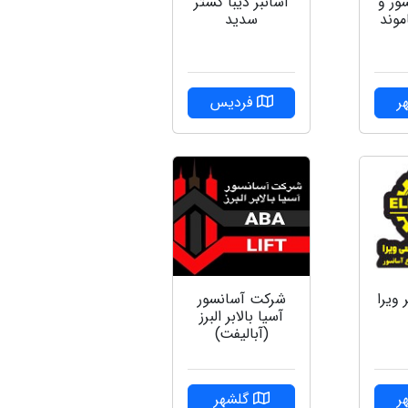
ور و
آسانبر دیبا گستر
موند
سدید
ر
فردیس
ويرا
شرکت آسانسور
آسیا بالابر البرز
(آبالیفت)
ر
گلشهر