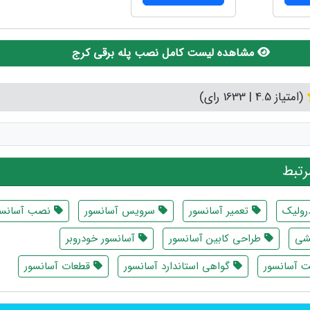
مشاهده لیست کامل نصب پله برقی کرج
(امتیاز 4.5 | 1633 رای)
تبط
رولیک
تعمیر آسانسور
سرویس آسانسور
نصب آسانسو
شی
طراحی کابین آسانسور
آسانسور خودروبر
 آسانسور
گواهی استاندارد آسانسور
قطعات آسانسور