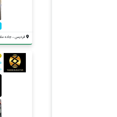
فردیس ، جاده ملارد
ف
دا