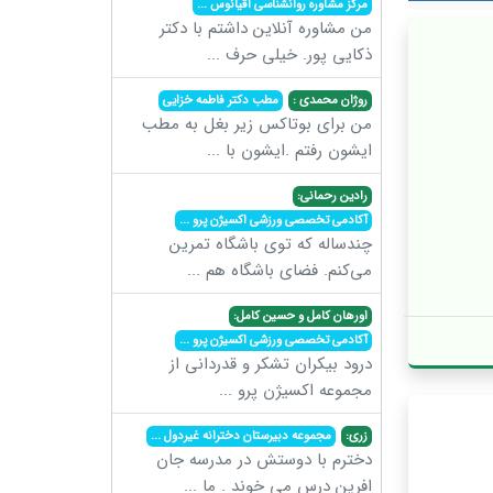
مرکز مشاوره روانشناسی اقیانوس
...
من مشاوره آنلاین داشتم با دکتر
ذکایی پور. خیلی حرف
...
روژان محمدی :
مطب دکتر فاطمه خزایی
من برای بوتاکس زیر بغل به مطب
ایشون رفتم .ایشون با
...
رادین رحمانی:
آکادمی تخصصی ورزشی اکسیژن پرو
...
چندساله که توی باشگاه تمرین
می‌کنم. فضای باشگاه هم
...
اورهان کامل و حسین کامل:
آکادمی تخصصی ورزشی اکسیژن پرو
...
درود بیکران تشکر و قدردانی از
مجموعه اکسیژن پرو
...
زری:
مجموعه دبیرستان دخترانه غیردول
...
دخترم با دوستش در مدرسه جان
افرین درس می خوند . ما
...