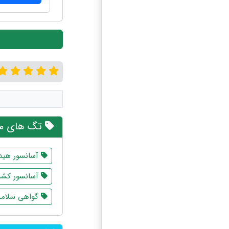
تگ های مر
آسانسور هید
آسانسور کش
گواهی سلامت