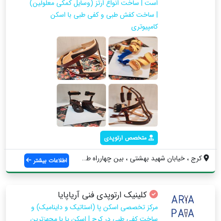
است | ساخت انواع ارتز (وسایل کمکی معلولین)
| ساخت کفش طبی و کفی طبی با اسکن
کامپیوتری
متخصص ارتوپدی
کرج ، خیابان شهید بهشتی ، بین چهارراه طا...
اطلاعات بیشتر
کلینیک ارتوپدی فنی آریاپایا
مرکز تخصصی اسکن پا (استاتیک و داینامیک) و
ساخت کفی طبی در کرج | اسکن پا با مجهزترین