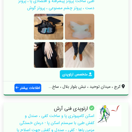
طبی ساخت پروتز پیشرفته و اقتصادی پا ، پروتز
دست ، پروتز چشم مصنوعی ، پروتز گوش
متخصص ارتوپدی
کرج ، میدان توحید ، نبش بلوار بلال ، ساخ...
اطلاعات بیشتر
ارتوپدی فنی آرش
اسکن کامپیوتری پا و ساخت کفی ، صندل و
کفش طبی با سیستم‌ اسکن پا - درمان خستگی
مزمن پاها - کفی ، صندل و کفش جهت اصلاح پا