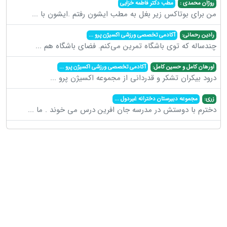
روژان محمدی :
مطب دکتر فاطمه خزایی
من برای بوتاکس زیر بغل به مطب ایشون رفتم .ایشون با
...
رادین رحمانی:
آکادمی تخصصی ورزشی اکسیژن پرو
...
چندساله که توی باشگاه تمرین می‌کنم. فضای باشگاه هم
...
اورهان کامل و حسین کامل:
آکادمی تخصصی ورزشی اکسیژن پرو
...
درود بیکران تشکر و قدردانی از مجموعه اکسیژن پرو
...
زری:
مجموعه دبیرستان دخترانه غیردول
...
دخترم با دوستش در مدرسه جان افرین درس می خوند . ما
...