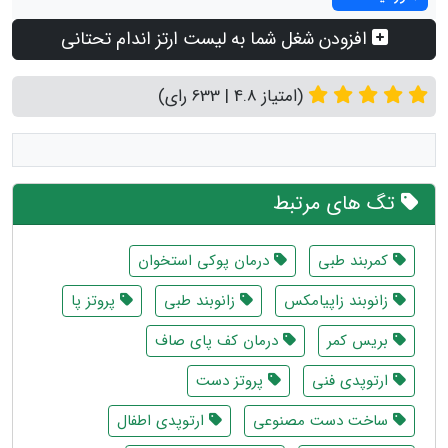
افزودن شغل شما به لیست ارتز اندام تحتانی
(امتیاز 4.8 | 633 رای)
تگ های مرتبط
کمربند طبی
درمان پوکی استخوان
زانوبند زاپیامکس
زانوبند طبی
پروتز پا
بریس کمر
درمان کف پای صاف
ارتوپدی فنی
پروتز دست
ساخت دست مصنوعی
ارتوپدی اطفال