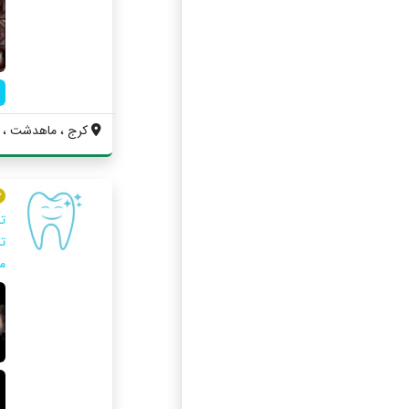
کرج ، ماهدشت ، بلو
ت
ت
م