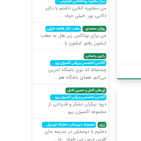
مرکز مشاوره روانشناسی اقیانوس
...
من مشاوره آنلاین داشتم با دکتر
ذکایی پور. خیلی حرف
...
روژان محمدی :
مطب دکتر فاطمه خزایی
من برای بوتاکس زیر بغل به مطب
ایشون رفتم .ایشون با
...
رادین رحمانی:
آکادمی تخصصی ورزشی اکسیژن پرو
...
چندساله که توی باشگاه تمرین
می‌کنم. فضای باشگاه هم
...
اورهان کامل و حسین کامل:
آکادمی تخصصی ورزشی اکسیژن پرو
...
درود بیکران تشکر و قدردانی از
مجموعه اکسیژن پرو
...
زری:
مجموعه دبیرستان دخترانه غیردول
...
دخترم با دوستش در مدرسه جان
افرین درس می خوند . ما
...