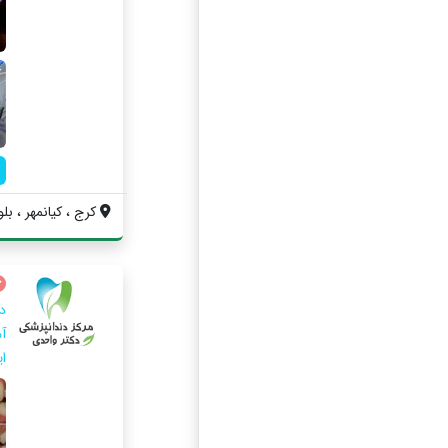
کرج ، کیانمهر ، بلوار
د
آ
ای