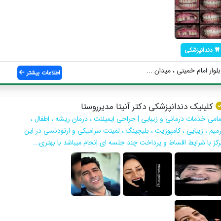
دندانپزشکی
ار امام خمینی ، میدان ...
اطلاعات بیشتر
كلينيك دندانپزشكى دكتر آنيتا مديرروستا
مامى خدمات درمانى و زيبايى | جراحى ايمپلنت ، درمان ريشه ، اطفال ،
رميم ، زيبايى ، كامپوزيت ، بليچينگ ، لمينت سراميكى و ارتودنسى در اين
ركز با شرايط اقساط و پرداخت چند جلسه اى انجام ميباشد با بهتري...