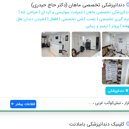
دندانپزشکی تخصصی ماهان (دکتر حاج حیدری)
ندانپزشکی تخصصی ماهان | ایمپلنت سوئیسی و کره ای | جراحی لثه |
رم گیری تخصصی | عصب کشی تخصصی | اطفال | کشیدن دندان عقل
فته | پروتز | ترمیم و زیبایی
دندانپزشکی
زار ، نبش‌کوکب غربی ، ...
اطلاعات بیشتر
کلینیک دندانپزشکی بامادنت