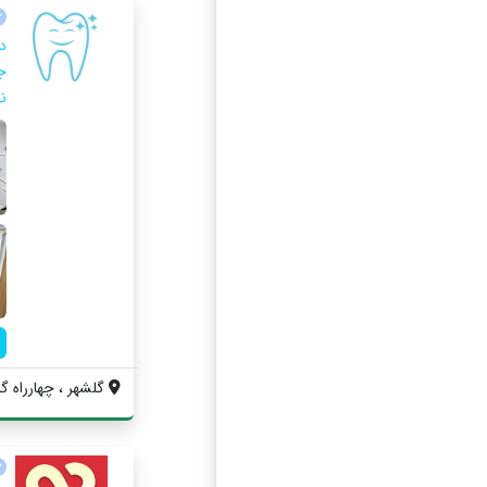
د
ج
نه
گلشهر ، چهارراه گل