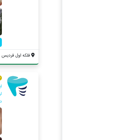
فلکه اول فردیس ، 
ا
ا
د