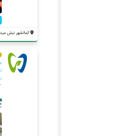
كمالشهر نبش ميدا
ج
ت
ر