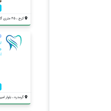
کرج ، ۴۵ متری گلشهر ، چهار راه گلزار ، ج...
ا
و
آس
گرمدره ، بلوار امیر