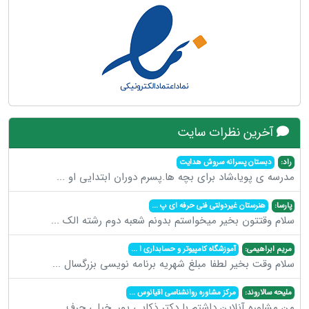
آخرین نظرات سایت
راد:
دبستان پسرانه سروش هدایت
مدرسه ی پویا،شاد برای بچه ها.پسرم دوران ابتدایی او
...
پارسا:
هنرستان غیردولتی فنی حرفه ای پ
...
سلام وقتتون بخیر میخواستم بدونم شعبه دوم رشته الک
...
مریم ابراهیمی:
آموزشگاه کامپیوتر و حسابداری ا
...
سلام وقت بخیر لطفا مبلغ شهریه برنامه نویسی بزرگسال
...
ملیحه سالاروند:
مرکز مشاوره روانشناسی اقیانوس
...
من مشاوره آنلاین داشتم با دکتر ذکایی پور. خیلی حرف
...