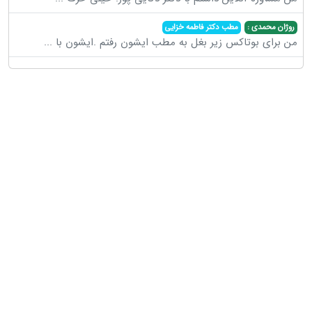
روژان محمدی :
مطب دکتر فاطمه خزایی
من برای بوتاکس زیر بغل به مطب ایشون رفتم .ایشون با
...