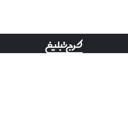
©کرج تبلیغ علامت تجاری ثبت شده در "اداره ثبت برند"
میباشد و هرگونه استفاده از این عنوان با پسوند و پیشوند قابل
پیگیری قضایی میباشد.
دارای نماد اعتبار 1 ستاره از مركز توسعه تجارت الكترونیكی
وزارت صنعت، معدن و تجارت.
مسئولیت آگهی های درج شده در این سایت بر عهده آگهی
دهنده می باشد.
تعرفه تبلیغات