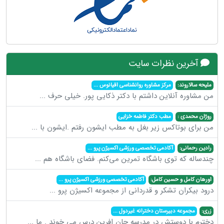
آخرین نظرات سایت
ملیحه سالاروند:
مرکز مشاوره روانشناسی اقیانوس
...
من مشاوره آنلاین داشتم با دکتر ذکایی پور. خیلی حرف
...
روژان محمدی :
مطب دکتر فاطمه خزایی
من برای بوتاکس زیر بغل به مطب ایشون رفتم .ایشون با
...
رادین رحمانی:
آکادمی تخصصی ورزشی اکسیژن پرو
...
چندساله که توی باشگاه تمرین می‌کنم. فضای باشگاه هم
...
اورهان کامل و حسین کامل:
آکادمی تخصصی ورزشی اکسیژن پرو
...
درود بیکران تشکر و قدردانی از مجموعه اکسیژن پرو
...
زری:
مجموعه دبیرستان دخترانه غیردول
...
دخترم با دوستش در مدرسه جان افرین درس می خوند . ما
...