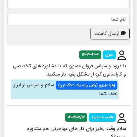
ارسال کامنت
امیری
1403/06/07
با درود و سپاس فروان ممنون که با مشاوره های تخصصی
و کارامدتون گره از مشکل بقیه باز میکنید.
سلام و سپاس از ابراز
زهرا عزيزی (وكيل پايه يك دادگستري)
لطف شما
فاطمه احمدوند
1403/05/12
سلام وقت بخیر برای کار های مهاجرتی هم مشاوره
دارید؟؟