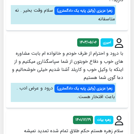
سلام وقت بخیر . نه
زهرا عزيزی (وكيل پايه يك دادگستري)
متاسفانه
امیری
1403/05/06
با درود و احترام از طرف خودم و خانواده ام بابت مشاوره
های خوب و دفاع خوبتون از شما سپاسگذاری میکنیم و از
اینکه با وکیل خوب و کاربلد آشنا شدیم خیلی خوشحالیم و
دعا گوی شما هستیم
درود و عرض ادب .
زهرا عزيزی (وكيل پايه يك دادگستري)
باعث افتخار هست.
زهره بیات
1401/12/29
سلام زهره هستم حکم طلاق تمام شده تمدید نمیشه