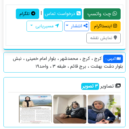
|
چت واتسپ
درخواست تماس
تلگرام
انتشار
مسیریابی
اینستاگرام
نمایش نقشه
کرج ، كرج ، محمدشهر ، بلوار امام خميني ، نبش
آدرس
:
بلوار دشت بهشت ، برج قائم ، طبقه ٣ ، واحد١٩
تصاویر
3
تصویر