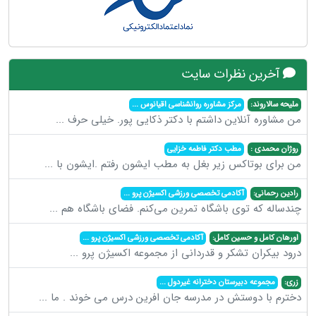
آخرین نظرات سایت
ملیحه سالاروند:
مرکز مشاوره روانشناسی اقیانوس
...
من مشاوره آنلاین داشتم با دکتر ذکایی پور. خیلی حرف
...
روژان محمدی :
مطب دکتر فاطمه خزایی
من برای بوتاکس زیر بغل به مطب ایشون رفتم .ایشون با
...
رادین رحمانی:
آکادمی تخصصی ورزشی اکسیژن پرو
...
چندساله که توی باشگاه تمرین می‌کنم. فضای باشگاه هم
...
اورهان کامل و حسین کامل:
آکادمی تخصصی ورزشی اکسیژن پرو
...
درود بیکران تشکر و قدردانی از مجموعه اکسیژن پرو
...
زری:
مجموعه دبیرستان دخترانه غیردول
...
دخترم با دوستش در مدرسه جان افرین درس می خوند . ما
...