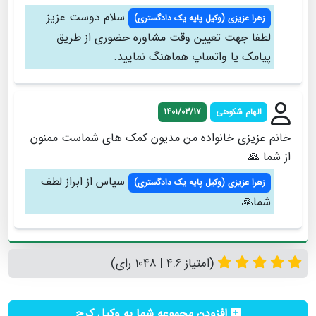
سلام دوست عزيز
زهرا عزيزی (وكيل پايه يك دادگستري)
لطفا جهت تعيين وقت مشاوره حضوري از طريق
پيامك يا واتساپ هماهنگ نماييد.
الهام شکوهی
1401/03/17
خانم عزیزی خانواده من مدیون کمک های شماست ممنون
از شما 🙏
سپاس از ابراز لطف
زهرا عزيزی (وكيل پايه يك دادگستري)
شما🙏
(امتیاز 4.6 | 1048 رای)
افزودن مجموعه شما به وکیل کرج