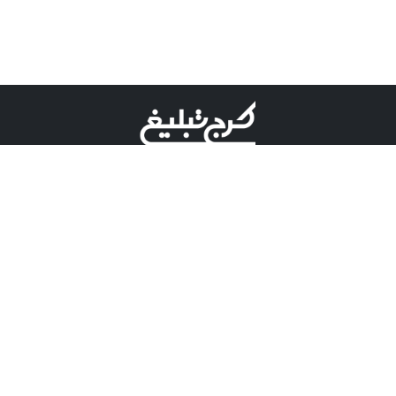
©کرج تبلیغ علامت تجاری ثبت شده در "اداره ثبت برند"
میباشد و هرگونه استفاده از این عنوان با پسوند و پیشوند قابل
پیگیری قضایی میباشد.
دارای نماد اعتبار 1 ستاره از مركز توسعه تجارت الكترونیكی
وزارت صنعت، معدن و تجارت.
مسئولیت آگهی های درج شده در این سایت بر عهده آگهی
دهنده می باشد.
تعرفه تبلیغات