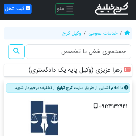
منو
ثبت شغل
خدمات عمومی
وکیل کرج
زهرا عزيزی (وكيل پايه يك دادگستري)
با اعلام آشنایی از طریق سایت
کرج تبلیغ
از تخفیف برخوردار شوید.
09124132941