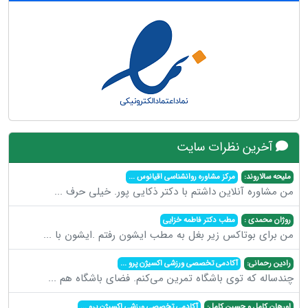
آخرین نظرات سایت
ملیحه سالاروند:
مرکز مشاوره روانشناسی اقیانوس
...
من مشاوره آنلاین داشتم با دکتر ذکایی پور. خیلی حرف
...
روژان محمدی :
مطب دکتر فاطمه خزایی
من برای بوتاکس زیر بغل به مطب ایشون رفتم .ایشون با
...
رادین رحمانی:
آکادمی تخصصی ورزشی اکسیژن پرو
...
چندساله که توی باشگاه تمرین می‌کنم. فضای باشگاه هم
...
اورهان کامل و حسین کامل:
آکادمی تخصصی ورزشی اکسیژن پرو
...