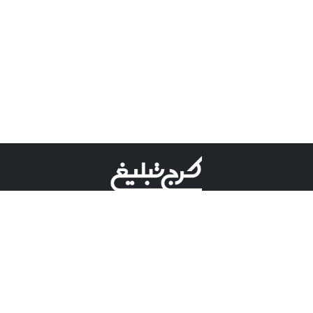
©کرج تبلیغ علامت تجاری ثبت شده در "اداره ثبت برند"
میباشد و هرگونه استفاده از این عنوان با پسوند و پیشوند قابل
پیگیری قضایی میباشد.
دارای نماد اعتبار 1 ستاره از مركز توسعه تجارت الكترونیكی
وزارت صنعت، معدن و تجارت.
مسئولیت آگهی های درج شده در این سایت بر عهده آگهی