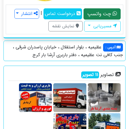
|
چت واتسپ
درخواست تماس
انتشار
مسیریابی
نمایش نقشه
عظیمیه ، بلوار استقلال ، خیابان پاسدران شرقی ،
آدرس
:
جنب کافی نت عظیمیه ، دفتر باربری آرشا بار کرج
تصاویر
11
تصویر