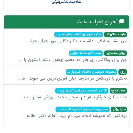
آخرین نظرات سایت
ملیحه سالاروند:
مرکز مشاوره روانشناسی اقیانوس
...
من مشاوره آنلاین داشتم با دکتر ذکایی پور. خیلی حرف
...
روژان محمدی :
مطب دکتر فاطمه خزایی
من برای بوتاکس زیر بغل به مطب ایشون رفتم .ایشون با
...
زری:
مجموعه دبیرستان دخترانه غیردول
...
دخترم با دوستش در مدرسه جان افرین درس می خوند . ما
...
میلاد فلاح:
آکادمی تخصصی ورزشی اکسیژن پرو
...
جناب آقای جوکار با فراهم نمودن محیط ورزشی سالم و ب
...
سارا برزگر:
مطب پوست و مو و داخلی دکتر خسر
...
بوتاکس که همیشه انجام میدادم پیش خانم دکتر ..عالیه
...