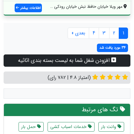
مهر ویلا خیابان حافظ نبش خیابان رودکی غر...
اطلاعات بیشتر
1
2
3
4
بعدی »
34 مورد یافت شد
افزودن شغل شما به لیست بسته بندی اثاثیه
(امتیاز 4.8 | 782 رای)
تگ های مرتبط
وانت بار
خدمات اسباب کشی
حمل بار