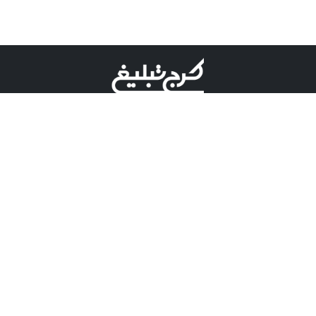
©کرج تبلیغ علامت تجاری ثبت شده در "اداره ثبت برند"
میباشد و هرگونه استفاده از این عنوان با پسوند و پیشوند قابل
پیگیری قضایی میباشد.
دارای نماد اعتبار 1 ستاره از مركز توسعه تجارت الكترونیكی
وزارت صنعت، معدن و تجارت.
مسئولیت آگهی های درج شده در این سایت بر عهده آگهی
دهنده می باشد.
تعرفه تبلیغات
پنل کاربری