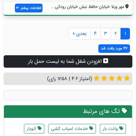
مهر ویلا خیابان حافظ نبش خیابان رودکی غر...
اطلاعات بیشتر
1
2
3
4
بعدی »
47 مورد یافت شد
افزودن شغل شما به لیست حمل بار
(امتیاز 4.6 | 1258 رای)
تگ های مرتبط
وانت بار
خدمات اسباب کشی
اتوبار