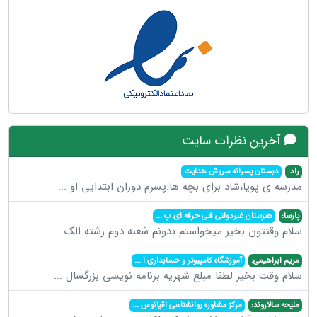
آخرین نظرات سایت
راد:
دبستان پسرانه سروش هدایت
مدرسه ی پویا،شاد برای بچه ها.پسرم دوران ابتدایی او
...
پارسا:
هنرستان غیردولتی فنی حرفه ای پ
...
سلام وقتتون بخیر میخواستم بدونم شعبه دوم رشته الک
...
مریم ابراهیمی:
آموزشگاه کامپیوتر و حسابداری ا
...
سلام وقت بخیر لطفا مبلغ شهریه برنامه نویسی بزرگسال
...
ملیحه سالاروند:
مرکز مشاوره روانشناسی اقیانوس
...