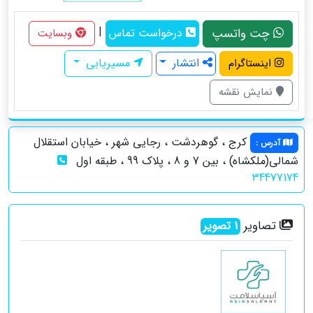
|
چت واتسپ
درخواست تماس
وبسایت
انتشار
مسیریابی
اینستاگرام
نمایش نقشه
کرج ، گوهردشت ، رجایی شهر ، خیابان استقلال
آدرس
:
شمالی(ملکشاه) ، بین 7 و 8 ، پلاک 99 ، طبقه اول
34477174
تصاویر
1
تصویر