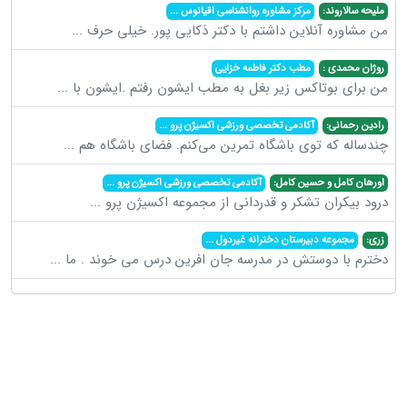
ملیحه سالاروند:
مرکز مشاوره روانشناسی اقیانوس
...
من مشاوره آنلاین داشتم با دکتر ذکایی پور. خیلی حرف
...
روژان محمدی :
مطب دکتر فاطمه خزایی
من برای بوتاکس زیر بغل به مطب ایشون رفتم .ایشون با
...
رادین رحمانی:
آکادمی تخصصی ورزشی اکسیژن پرو
...
چندساله که توی باشگاه تمرین می‌کنم. فضای باشگاه هم
...
اورهان کامل و حسین کامل:
آکادمی تخصصی ورزشی اکسیژن پرو
...
درود بیکران تشکر و قدردانی از مجموعه اکسیژن پرو
...
زری:
مجموعه دبیرستان دخترانه غیردول
...
دخترم با دوستش در مدرسه جان افرین درس می خوند . ما
...