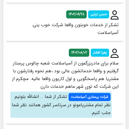
حسن ترابی
1402/09/28
تشکر از خدمات خوبتون واقعا شرکت خوب ینی
آسیاسلامت
زهرا افشار
1402/08/02
سلام برای مادربزرگمون از آسیاسلامت شعبه چالوس پرستار
گرفتیم و واقعا خدماتشون عالی بود ،هم نحوه رفتارشون با
مشتریا هم پاسخگویی و لول کاریون واقعا عالیه. مچکرم از
این شرکت که توی شهر ماهم خدمات دارن
تشکر از شما .. انشالله بتونیم
شرکت پرستاری آسیاسلامت
نظر تمام مشتریامونو در سرتاسر کشور همانند نظر شما
جلب کنیم.