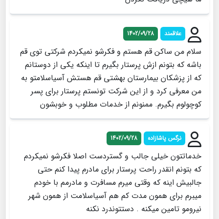
علاقمند
1402/09/28
سلام من ساکن قم هستم و فکرشو نمیکردم شرکتی توی قم
باشه که بتونم ازش پرستار بگیرم تا اینکه یکی از دوستانم
که از پزشکان بیمارستان بهشتی قم هستش آسیاسلامتو به
من معرفی کرد و از این شرکت تونستم پرستار برای پسر
کوچولوم بگیرم. ممنونم از خدمات مطلوب و خوبشون
نرگس پاشازاده
1402/09/28
خدماتتون خیلی جالب و گستردست اصلا فکرشو نمیکردم
که بتونم انقدر راحت پرستار برای مادرم پیدا کنم حتی
جالبیش اینه که وقتی میرم مسافرت و مادرمم با خودم
میبرم برای همون مدت کم هم آسیاسلامت از همون شهر
نیرومو تامین میکنه . دستتوندرد نکنه