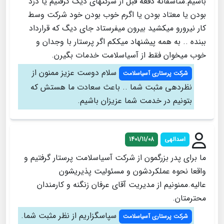
باشیم.متاسفانه دفعه قبل از شرکتهای دیگ گرفتیم یا دزد
بودن یا معتاد بودن یا اگرم خوب بودن خود شرکت وسط
کار نیرورو میکشید بیرون میفرستاد جای دیگ که قرارداد
ببنده .. به همه پیشنهاد میککم اگر پرستار با وجدان و
خوب میخوان فقط از آسیاسلامت خدمات بگیرن.
سلام دوست عزیز ممنون از
شرکت پرستاری آسیاسلامت
نظردهی مثبت شما .. باعث سعادت ما هستش که
بتونیم در خدمت شما عزیزان باشیم.
اسدالهی
1401/11/08
ما برای پدر بزرگمون از شرکت آسیاسلامت پرستار گرفتیم و
واقعا نحوه عملکردشون و مسئولیت پذیریشون
عالیه.ممنونیم از مدیریت آقای عرفان زنگنه و کارمندان
محترمتان.
سپاسگزاریم از نظر مثبت شما.
شرکت پرستاری آسیاسلامت