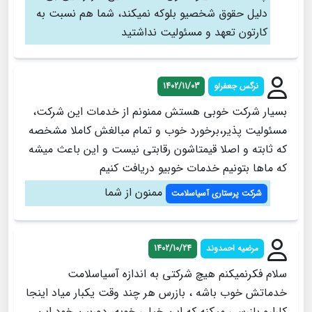
دلیل حقوق شخصیو بلوکه نمیکند، شما هم نسبت به
کارتون تعهد و مسئولیت نداشتید
نرگس جعفرلو
1402/11/03
بسیار شرکت خوبی هستش ممنونم از خدمات این شرکت،
مسئولیت پذیر،برخورد خوب و تمام مبالغش کاملا مشخصه
که ثابته و اصلا قیمتاشون رقابتی نیست و این باعث میشه
که ماها بتونیم خدمات خوبیو دریافت کنیم
ممنون از شما
شرکت پرستاری آسیاسلامت
مرضیه احمدوند
1402/10/24
سلام فکر‌نمیکنم هیچ شرکتی به اندازه آسیاسلامت
خدماتش خوب باشه ، بازرس هر چند وقت یکبار میاد اینجا
کارارو بازرسی میکنه که این خیلی خوبه، دوربین خود این