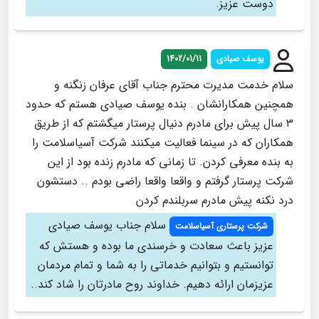
دوست عزیز.
یوسف صیادی
1402/01/11
سلام خدمت مدیرت محترم جناب آقای عرفان زنگنه و
همچنین همکارانشان . بنده یوسف صیادی هستم که حدود
۳ سال پیش برای مادرم دنیال پرستار میگشتم که از طریق
همکاران که در سینما فعالیت میکنند شرکت آسیاسلامت را
به بنده معرفی کردن. تا زمانی که مادرم زنده بود از این
شرکت پرستار گرفتم و واقعا واقعا راضی بودم .. دستشون
درد نکنه پیش مادرم سربلندم کردن
سلام جناب یوسف صیادی
شرکت پرستاری آسیاسلامت
عزیز باعث سعادت و خرسندی ما بوده و هستش که
توانستیم و بتوانیم خدماتی را به شما و تمام مردمان
عزیزمان ارائه دهیم. خداوند روح مادرتان را شاد کند..