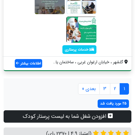
خدمات پرستاری
گلشهر ، خیابان ارغوان غربی ، ساختمان یاس...
اطلاعات بیشتر
1
2
3
بعدی »
25 مورد یافت شد
افزودن شغل شما به لیست پرستار کودک
(امتیاز 4.9 | 2370 رای)