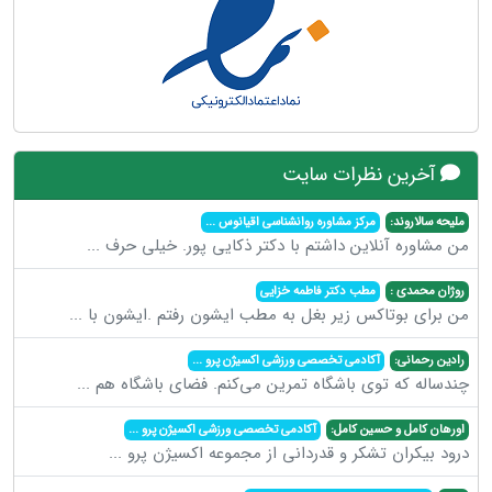
آخرین نظرات سایت
ملیحه سالاروند:
مرکز مشاوره روانشناسی اقیانوس
...
من مشاوره آنلاین داشتم با دکتر ذکایی پور. خیلی حرف
...
روژان محمدی :
مطب دکتر فاطمه خزایی
من برای بوتاکس زیر بغل به مطب ایشون رفتم .ایشون با
...
رادین رحمانی:
آکادمی تخصصی ورزشی اکسیژن پرو
...
چندساله که توی باشگاه تمرین می‌کنم. فضای باشگاه هم
...
اورهان کامل و حسین کامل:
آکادمی تخصصی ورزشی اکسیژن پرو
...
درود بیکران تشکر و قدردانی از مجموعه اکسیژن پرو
...