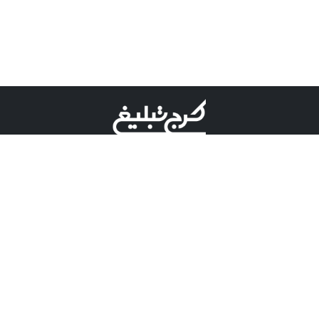
©کرج تبلیغ علامت تجاری ثبت شده در "اداره ثبت برند"
میباشد و هرگونه استفاده از این عنوان با پسوند و پیشوند قابل
پیگیری قضایی میباشد.
دارای نماد اعتبار 1 ستاره از مركز توسعه تجارت الكترونیكی
وزارت صنعت، معدن و تجارت.
مسئولیت آگهی های درج شده در این سایت بر عهده آگهی
دهنده می باشد.
تعرفه تبلیغات