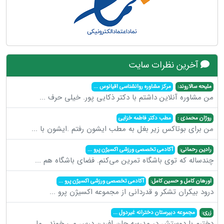
آخرین نظرات سایت
ملیحه سالاروند:
مرکز مشاوره روانشناسی اقیانوس
...
من مشاوره آنلاین داشتم با دکتر ذکایی پور. خیلی حرف
...
روژان محمدی :
مطب دکتر فاطمه خزایی
من برای بوتاکس زیر بغل به مطب ایشون رفتم .ایشون با
...
رادین رحمانی:
آکادمی تخصصی ورزشی اکسیژن پرو
...
چندساله که توی باشگاه تمرین می‌کنم. فضای باشگاه هم
...
اورهان کامل و حسین کامل:
آکادمی تخصصی ورزشی اکسیژن پرو
...
درود بیکران تشکر و قدردانی از مجموعه اکسیژن پرو
...
زری:
مجموعه دبیرستان دخترانه غیردول
...
دخترم با دوستش در مدرسه جان افرین درس می خوند . ما
...