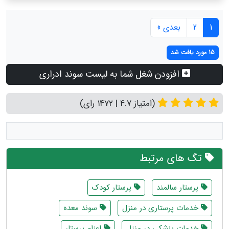
1
2
بعدی »
15 مورد یافت شد
افزودن شغل شما به لیست سوند ادراری
(امتیاز 4.7 | 1472 رای)
تگ های مرتبط
پرستار سالمند
پرستار کودک
خدمات پرستاری در منزل
سوند معده
خدمات پزشکی در منزل
اعزام پرستار