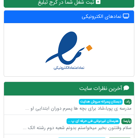
ثبت شغل شما در کرج تبلیغ
نمادهای الکترونیکی
آخرین نظرات سایت
راد:
دبستان پسرانه سروش هدایت
مدرسه ی پویا،شاد برای بچه ها.پسرم دوران ابتدایی او
...
پارسا:
هنرستان غیردولتی فنی حرفه ای پ
...
سلام وقتتون بخیر میخواستم بدونم شعبه دوم رشته الک
...