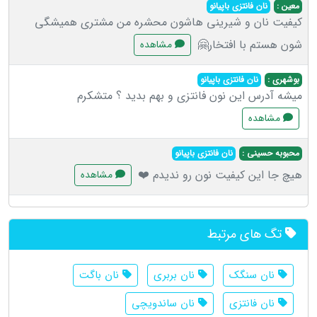
معین :
نان فانتزی باپیانو
کیفیت نان و شیرینی هاشون محشره من مشتری همیشگی
شون هستم با افتخار🤗
مشاهده
بوشهری :
نان فانتزی باپیانو
میشه آدرس این نون فانتزی و بهم بدید ؟ متشکرم
مشاهده
محبوبه حسینی :
نان فانتزی باپیانو
هیچ جا این کیفیت نون رو ندیدم ❤️
مشاهده
تگ های مرتبط
نان سنگک
نان بربری
نان باگت
نان فانتزی
نان ساندویچی