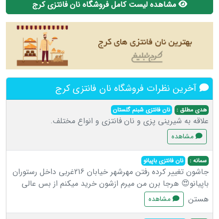
مشاهده لیست کامل فروشگاه نان فانتزی کرج
آخرین نظرات فروشگاه نان فانتزی کرج
هدی مطلق :
نان فانتزی شبنم گلستان
علاقه به شیرینی پزی و نان فانتزی و انواع مختلف.
مشاهده
سمانه :
نان فانتزی باپیانو
جاشون تغییر کرده رفتن مهرشهر خیابان 216غربی داخل رستوران
باپیانو😍 هرجا برن من میرم ازشون خرید میکنم از بس عالی
هستن
مشاهده