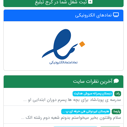
ثبت شغل شما در کرج تبلیغ
نمادهای الکترونیکی
آخرین نظرات سایت
راد:
دبستان پسرانه سروش هدایت
مدرسه ی پویا،شاد برای بچه ها.پسرم دوران ابتدایی او
...
پارسا:
هنرستان غیردولتی فنی حرفه ای پ
...
سلام وقتتون بخیر میخواستم بدونم شعبه دوم رشته الک
...