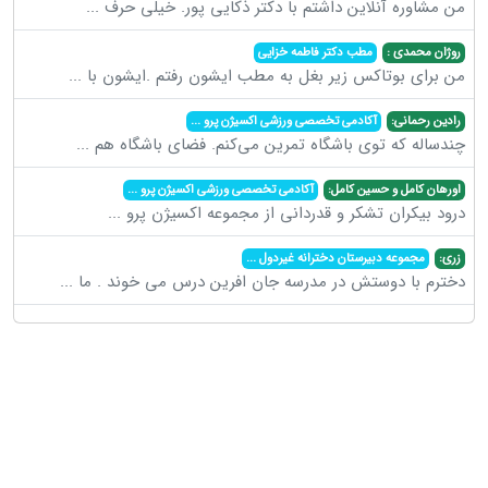
من مشاوره آنلاین داشتم با دکتر ذکایی پور. خیلی حرف
...
روژان محمدی :
مطب دکتر فاطمه خزایی
من برای بوتاکس زیر بغل به مطب ایشون رفتم .ایشون با
...
رادین رحمانی:
آکادمی تخصصی ورزشی اکسیژن پرو
...
چندساله که توی باشگاه تمرین می‌کنم. فضای باشگاه هم
...
اورهان کامل و حسین کامل:
آکادمی تخصصی ورزشی اکسیژن پرو
...
درود بیکران تشکر و قدردانی از مجموعه اکسیژن پرو
...
زری:
مجموعه دبیرستان دخترانه غیردول
...
دخترم با دوستش در مدرسه جان افرین درس می خوند . ما
...