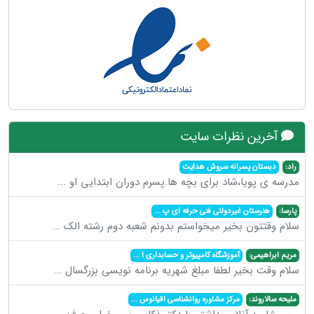
آخرین نظرات سایت
راد:
دبستان پسرانه سروش هدایت
مدرسه ی پویا،شاد برای بچه ها.پسرم دوران ابتدایی او
...
پارسا:
هنرستان غیردولتی فنی حرفه ای پ
...
سلام وقتتون بخیر میخواستم بدونم شعبه دوم رشته الک
...
مریم ابراهیمی:
آموزشگاه کامپیوتر و حسابداری ا
...
سلام وقت بخیر لطفا مبلغ شهریه برنامه نویسی بزرگسال
...
ملیحه سالاروند:
مرکز مشاوره روانشناسی اقیانوس
...