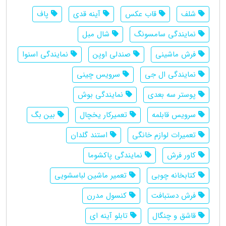
شلف
قاب عکس
آینه قدی
پاف
نمایندگی سامسونگ
شال مبل
فرش ماشینی
صندلی اوپن
نمایندگی اسنوا
نمایندگی ال جی
سرویس چینی
پوستر سه بعدی
نمایندگی بوش
سرویس قابلمه
تعمیرکار یخچال
بین بگ
تعمیرات لوازم خانگی
استند گلدان
کاور فرش
نمایندگی پاکشوما
کتابخانه چوبی
تعمیر ماشین لباسشویی
فرش دستبافت
کنسول مدرن
قاشق و چنگال
تابلو آینه ای