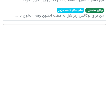
من مشاوره آنلاین داشتم با دکتر ذکایی پور. خیلی حرف
...
روژان محمدی :
مطب دکتر فاطمه خزایی
من برای بوتاکس زیر بغل به مطب ایشون رفتم .ایشون با
...