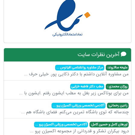
آخرین نظرات سایت
ملیحه سالاروند:
مرکز مشاوره روانشناسی اقیانوس
...
من مشاوره آنلاین داشتم با دکتر ذکایی پور. خیلی حرف
...
روژان محمدی :
مطب دکتر فاطمه خزایی
من برای بوتاکس زیر بغل به مطب ایشون رفتم .ایشون با
...
رادین رحمانی:
آکادمی تخصصی ورزشی اکسیژن پرو
...
چندساله که توی باشگاه تمرین می‌کنم. فضای باشگاه هم
...
اورهان کامل و حسین کامل:
آکادمی تخصصی ورزشی اکسیژن پرو
...
درود بیکران تشکر و قدردانی از مجموعه اکسیژن پرو
...