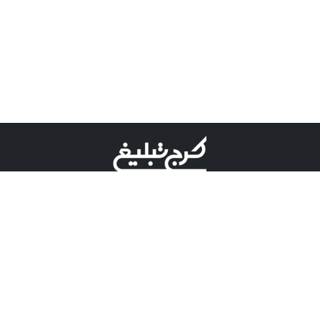
©کرج تبلیغ علامت تجاری ثبت شده در "اداره ثبت برند"
میباشد و هرگونه استفاده از این عنوان با پسوند و پیشوند قابل
پیگیری قضایی میباشد.
دارای نماد اعتبار 1 ستاره از مركز توسعه تجارت الكترونیكی
وزارت صنعت، معدن و تجارت.
مسئولیت آگهی های درج شده در این سایت بر عهده آگهی
دهنده می باشد.