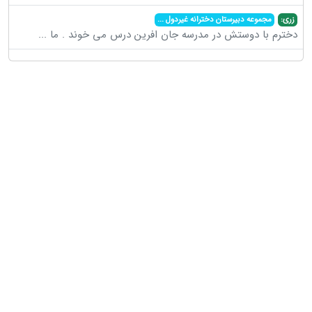
زری:
مجموعه دبیرستان دخترانه غیردول
...
دخترم با دوستش در مدرسه جان افرین درس می خوند . ما
...