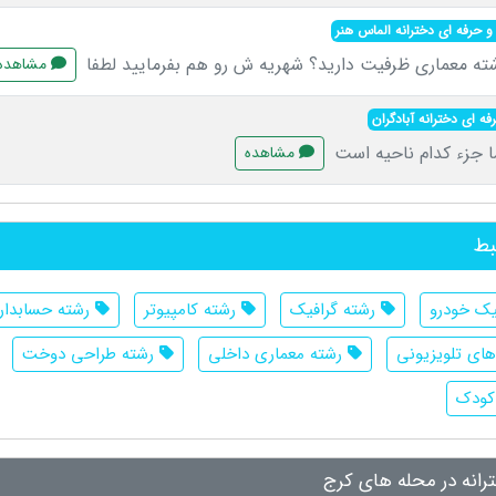
 حرفه ای دخترانه الماس هنر
ته معماری ظرفیت دارید؟ شهریه ش رو هم بفرمایید لطفا
مشاهده
ه ای دخترانه آبادگران
 جزء کدام ناحیه است
مشاهده
بط
ک خودرو
رشته گرافیک
رشته کامپیوتر
رشته حسابدار
های تلویزیونی
رشته معماری داخلی
رشته طراحی دوخت
کودک
انه در محله های کرج