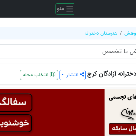
منو
ژوهش
هنرستان دخترانه
خترانه آزادگان کرج
انتشار
انتخاب محله