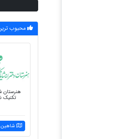
محبوب ترین 
هنرستان ش
تکنیک ن
شاهین و