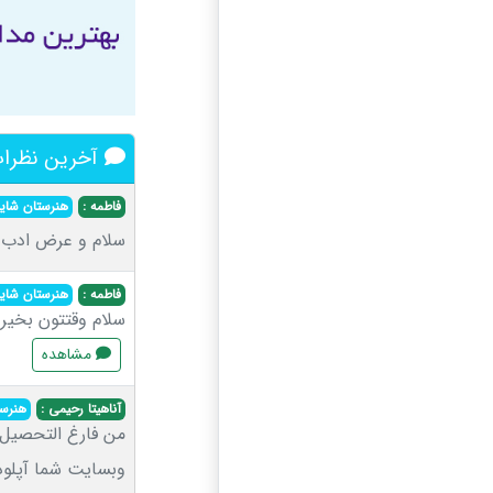
آخرین نظرات
فاطمه :
هنرستان شایا
سلام و عرض ادب با معدل ۱۷/۹۵رشته کام
فاطمه :
هنرستان شایا
سلام وقتتون بخیر
مشاهده
آناهیتا رحیمی :
هنرست
من فارغ التحصیل 
وبسایت شما آپلود 