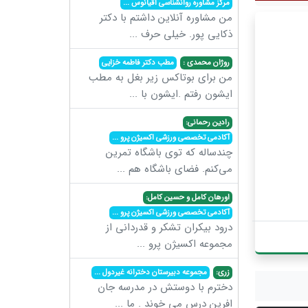
مرکز مشاوره روانشناسی اقیانوس
...
من مشاوره آنلاین داشتم با دکتر
ذکایی پور. خیلی حرف
...
روژان محمدی :
مطب دکتر فاطمه خزایی
من برای بوتاکس زیر بغل به مطب
ایشون رفتم .ایشون با
...
رادین رحمانی:
آکادمی تخصصی ورزشی اکسیژن پرو
...
چندساله که توی باشگاه تمرین
می‌کنم. فضای باشگاه هم
...
اورهان کامل و حسین کامل:
آکادمی تخصصی ورزشی اکسیژن پرو
...
درود بیکران تشکر و قدردانی از
مجموعه اکسیژن پرو
...
زری:
مجموعه دبیرستان دخترانه غیردول
...
دخترم با دوستش در مدرسه جان
افرین درس می خوند . ما
...