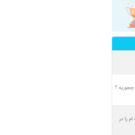
چجوریه ؟
م را در