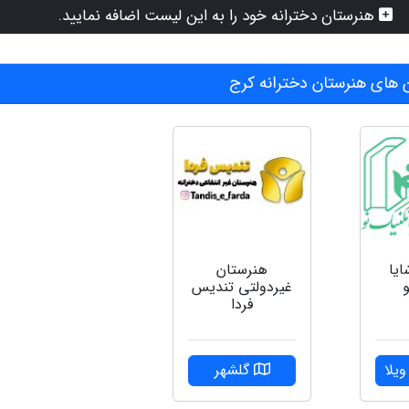
هنرستان دخترانه خود را به این لیست اضافه نمایید.
های هنرستان دخترانه کرج
هنرستان
ایا
غیردولتی تندیس
و
فردا
گلشهر
یلا