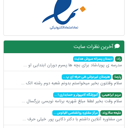
آخرین نظرات سایت
راد:
دبستان پسرانه سروش هدایت
مدرسه ی پویا،شاد برای بچه ها.پسرم دوران ابتدایی او
...
پارسا:
هنرستان غیردولتی فنی حرفه ای پ
...
سلام وقتتون بخیر میخواستم بدونم شعبه دوم رشته الک
...
مریم ابراهیمی:
آموزشگاه کامپیوتر و حسابداری ا
...
سلام وقت بخیر لطفا مبلغ شهریه برنامه نویسی بزرگسال
...
ملیحه سالاروند:
مرکز مشاوره روانشناسی اقیانوس
...
من مشاوره آنلاین داشتم با دکتر ذکایی پور. خیلی حرف
...