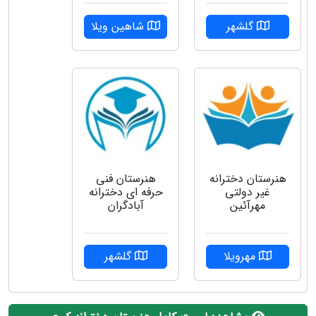
گلشهر
شاهین ویلا
هنرستان دخترانه
هنرستان فنی
غیر دولتی
حرفه ای دخترانه
مهرآئین
آبادگران
مهرویلا
گلشهر