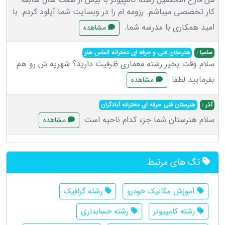
کار تخصصی میباشم. رزومه ام را در وبسایت شما آپلود کردم. با
امید همکاری با مدرسه شما.
مشاهده
سامیا :
هنرستان فنی و حرفه ای دخترانه الماس هنر
سلام وقت بخیر رشته معماری ظرفیت دارید؟ شهریه ش رو هم
بفرمایید لطفا
مشاهده
آذر :
هنرستان فنی حرفه ای دخترانه آبادگران
سلام هنرستان شما جزء کدام ناحیه است
مشاهده
تگ های مرتبط
آموزش مکانیک خودرو
رشته گرافیک
رشته کامپیوتر
رشته حسابداری