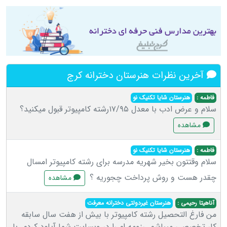
آخرین نظرات هنرستان دخترانه کرج
فاطمه :
هنرستان شایا تکنیک نو
سلام و عرض ادب با معدل ۱۷/۹۵رشته کامپیوتر قبول میکنید؟
مشاهده
فاطمه :
هنرستان شایا تکنیک نو
سلام وقتتون بخیر شهریه مدرسه برای رشته کامپیوتر امسال
چقدر هست و روش پرداخت چجوریه ؟
مشاهده
آناهیتا رحیمی :
هنرستان غیردولتی دخترانه معرفت
من فارغ التحصیل رشته کامپیوتر با بیش از هفت سال سابقه
کار تخصصی میباشم. رزومه ام را در وبسایت شما آپلود کردم. با