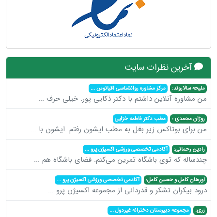
آخرین نظرات سایت
ملیحه سالاروند:
مرکز مشاوره روانشناسی اقیانوس
...
من مشاوره آنلاین داشتم با دکتر ذکایی پور. خیلی حرف
...
روژان محمدی :
مطب دکتر فاطمه خزایی
من برای بوتاکس زیر بغل به مطب ایشون رفتم .ایشون با
...
رادین رحمانی:
آکادمی تخصصی ورزشی اکسیژن پرو
...
چندساله که توی باشگاه تمرین می‌کنم. فضای باشگاه هم
...
اورهان کامل و حسین کامل:
آکادمی تخصصی ورزشی اکسیژن پرو
...
درود بیکران تشکر و قدردانی از مجموعه اکسیژن پرو
...
زری:
مجموعه دبیرستان دخترانه غیردول
...