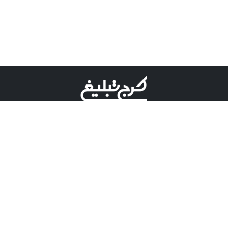
©کرج تبلیغ علامت تجاری ثبت شده در "اداره ثبت برند"
میباشد و هرگونه استفاده از این عنوان با پسوند و پیشوند قابل
پیگیری قضایی میباشد.
دارای نماد اعتبار 1 ستاره از مركز توسعه تجارت الكترونیكی
وزارت صنعت، معدن و تجارت.
مسئولیت آگهی های درج شده در این سایت بر عهده آگهی
دهنده می باشد.