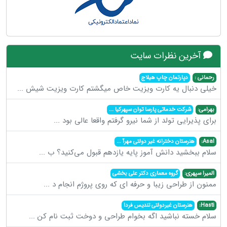
آخرین نظرات سایت
رحمانی :
دپارتمان چاپ هیلاج
خیلی دنبال یه کارت ویزیت خاص میگشتم کارت ویزیت شیش
...
بهرامی:
شرکت خدماتی پارسا توان سپهرکیا
...
برای پذیرایی تولد از شما نیرو گرفتم واقعا عالی بود
...
Asal:
هنرستان دخترانه غیر دولتی مهرآ
...
سلام ببخشید دانش آموز پایه یازدهم قبول می‌کنید؟ ب
...
المیرا سپهری:
گروه معماری دکتر علی بخشی
ممنون از طراحی زیبا و حرفه ای که روی پروژم انجام د
...
Hasti:
هنرستان غیردولتی تندیس فردا
سلام خسته نباشید اگه بخوام طراحی و دوخت ثبت نام کن
...