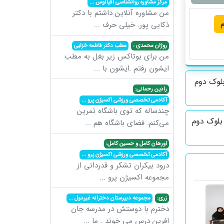
مرکز مشاوره روانشناسی اقیانوس
...
من مشاوره آنلاین داشتم با دکتر
م
ذکایی پور. خیلی حرف
...
روژان محمدی :
مطب دکتر فاطمه خزایی
من برای بوتاکس زیر بغل به مطب
ایشون رفتم .ایشون با
...
بلوک دوم
رادین رحمانی:
آکادمی تخصصی ورزشی اکسیژن پرو
...
چندساله که توی باشگاه تمرین
 بلوک دوم
می‌کنم. فضای باشگاه هم
...
اورهان کامل و حسین کامل:
آکادمی تخصصی ورزشی اکسیژن پرو
...
درود بیکران تشکر و قدردانی از
مجموعه اکسیژن پرو
...
زری:
مجموعه دبیرستان دخترانه غیردول
...
دخترم با دوستش در مدرسه جان
افرین درس می خوند . ما
...