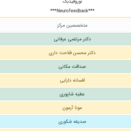
نوروفیدبک
***Neurofeedback***
متخصصین مرکز
دکتر مرتضی عرفانی
دکتر محسن فلاحت داری
صداقت مکانی
افسانه دارابی
عطیه شاپوری
مونا آرمون
صدیقه شکوری