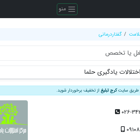
منو
لامت
گفتاردرمانی
ختلالات یادگیری حلما
از طریق سایت
کرج تبلیغ
از تخفیف برخوردار شوید.
026-34
0910