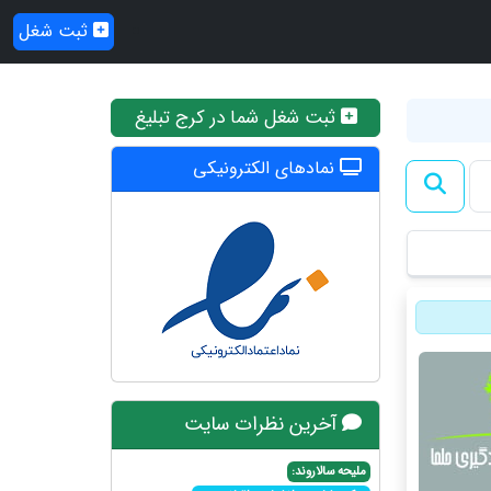
ثبت شغل
ثبت شغل شما در کرج تبلیغ
نمادهای الکترونیکی
آخرین نظرات سایت
ملیحه سالاروند: