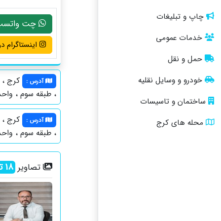
چاپ و تبلیغات
چت واتسپ
خدمات عمومی
اینستاگرام دو
حمل و نقل
خودرو و وسایل نقلیه
کرج ، م
آدرس
:
، طبقه سوم ، واحد 9
ساختمان و تاسیسات
کرج ، م
آدرس
:
محله های کرج
، طبقه سوم ، واحد 9
18
تص
تصاویر