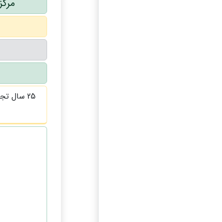
مرکز
25 سال تجربه کاری با حضور بهترین متخصصان درمانگر و کارشناس نورساینسی متری