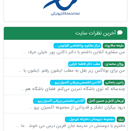
آخرین نظرات سایت
ملیحه سالاروند:
مرکز مشاوره روانشناسی اقیانوس
...
من مشاوره آنلاین داشتم با دکتر ذکایی پور. خیلی حرف
...
روژان محمدی :
مطب دکتر فاطمه خزایی
من برای بوتاکس زیر بغل به مطب ایشون رفتم .ایشون با
...
رادین رحمانی:
آکادمی تخصصی ورزشی اکسیژن پرو
...
چندساله که توی باشگاه تمرین می‌کنم. فضای باشگاه هم
...
اورهان کامل و حسین کامل:
آکادمی تخصصی ورزشی اکسیژن پرو
...
درود بیکران تشکر و قدردانی از مجموعه اکسیژن پرو
...
زری:
مجموعه دبیرستان دخترانه غیردول
...
دخترم با دوستش در مدرسه جان افرین درس می خوند . ما
...