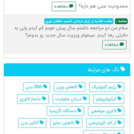
محدودیت سنی هم داره؟
مشاهده
محمد :
مطب تغذیه و رژیم درمانی شمیم دهقان نیری
سلام من دو مراجعه داشتم سال پیش خوبم کم کردم ولی به
دلایلی رها کردم .میخوام ویزیت سال جدید رو بدونم؟
مشاهده
تگ های مرتبط
رژیم کتوژنیک
کاهش وزن
BMI بدن
کرایولیپولیز
درمان سلولیت
ماساژ لاغری
لاغری موضعی
دستگاه اگزیمیا
ار اف کویتیشن
کاهش سایز
آنالیز بدن