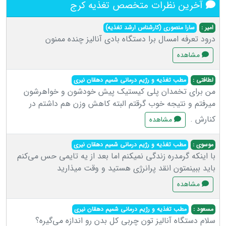
آخرین نظرات متخصص تغذیه کرج
امیر :
سارا منصوری (کارشناس ارشد تغذیه)
درود تعرفه امسال برا دستگاه بادی آنالیز چنده ممنون
مشاهده
لطافتی :
مطب تغذیه و رژیم درمانی شمیم دهقان نیری
من برای تخمدان پلی کیستیک پیش خودشون و خواهرشون
میرفتم و نتیجه خوب گرقتم البته کاهش وزن هم داشتم در
کنارش .
مشاهده
موسوی :
مطب تغذیه و رژیم درمانی شمیم دهقان نیری
با اینکه گرمدره زندگی نمیکنم اما بعد از یه تایمی حس می‌کنم
باید ببینمتون انقد پرانرژی هستید و وقت میذارید
مشاهده
مسعود :
مطب تغذیه و رژیم درمانی شمیم دهقان نیری
سلام دستگاه آنالیز تون چربی کل بدن رو اندازه می‌گیره؟