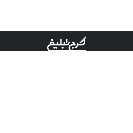
©کرج تبلیغ علامت تجاری ثبت شده در "اداره ثبت برند"
میباشد و هرگونه استفاده از این عنوان با پسوند و پیشوند قابل
پیگیری قضایی میباشد.
دارای نماد اعتبار 1 ستاره از مركز توسعه تجارت الكترونیكی
وزارت صنعت، معدن و تجارت.
مسئولیت آگهی های درج شده در این سایت بر عهده آگهی
دهنده می باشد.
تعرفه تبلیغات