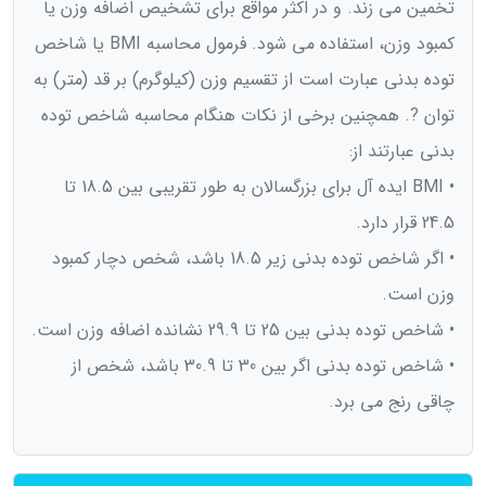
تخمین می زند. و در اکثر مواقع برای تشخیص اضافه وزن یا
کمبود وزن، استفاده می شود. فرمول محاسبه BMI یا شاخص
توده بدنی عبارت است از تقسیم وزن (کیلوگرم) بر قد (متر) به
توان ?. همچنین برخی از نکات هنگام محاسبه شاخص توده
بدنی عبارتند از:
• BMI ایده آل برای بزرگسالان به طور تقریبی بین 18.5 تا
24.5 قرار دارد.
• اگر شاخص توده بدنی زیر 18.5 باشد، شخص دچار کمبود
وزن است.
• شاخص توده بدنی بین 25 تا 29.9 نشانده اضافه وزن است.
• شاخص توده بدنی اگر بین 30 تا 30.9 باشد، شخص از
چاقی رنج می برد.