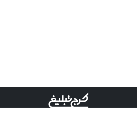
©کرج تبلیغ علامت تجاری ثبت شده در "اداره ثبت برند"
میباشد و هرگونه استفاده از این عنوان با پسوند و پیشوند قابل
پیگیری قضایی میباشد.