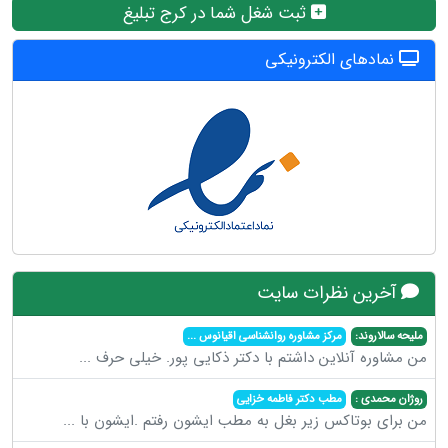
ثبت شغل شما در کرج تبلیغ
نمادهای الکترونیکی
آخرین نظرات سایت
ملیحه سالاروند:
مرکز مشاوره روانشناسی اقیانوس
...
من مشاوره آنلاین داشتم با دکتر ذکایی پور. خیلی حرف
...
روژان محمدی :
مطب دکتر فاطمه خزایی
من برای بوتاکس زیر بغل به مطب ایشون رفتم .ایشون با
...