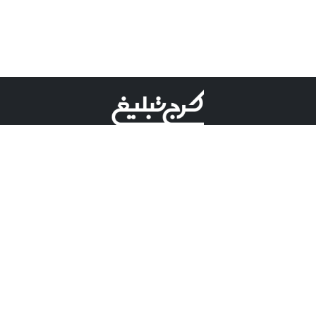
©کرج تبلیغ علامت تجاری ثبت شده در "اداره ثبت برند"
میباشد و هرگونه استفاده از این عنوان با پسوند و پیشوند قابل
پیگیری قضایی میباشد.
دارای نماد اعتبار 1 ستاره از مركز توسعه تجارت الكترونیكی
وزارت صنعت، معدن و تجارت.
مسئولیت آگهی های درج شده در این سایت بر عهده آگهی
دهنده می باشد.
تعرفه تبلیغات