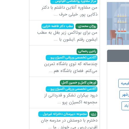
مرکز مشاوره روانشناسی اقیانوس
...
من مشاوره آنلاین داشتم با دکتر
ذکایی پور. خیلی حرف
...
روژان محمدی :
مطب دکتر فاطمه خزایی
من برای بوتاکس زیر بغل به مطب
ایشون رفتم .ایشون با
...
رادین رحمانی:
آکادمی تخصصی ورزشی اکسیژن پرو
...
چندساله که توی باشگاه تمرین
می‌کنم. فضای باشگاه هم
...
یمیه
اورهان کامل و حسین کامل:
آکادمی تخصصی ورزشی اکسیژن پرو
...
شهر
درود بیکران تشکر و قدردانی از
مجموعه اکسیژن پرو
...
اد
زری:
مجموعه دبیرستان دخترانه غیردول
...
دخترم با دوستش در مدرسه جان
افرین درس می خوند . ما
...