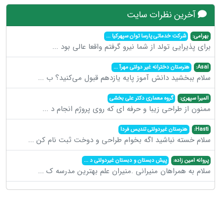
آخرین نظرات سایت
بهرامی:
شرکت خدماتی پارسا توان سپهرکیا
...
برای پذیرایی تولد از شما نیرو گرفتم واقعا عالی بود
...
Asal:
هنرستان دخترانه غیر دولتی مهرآ
...
سلام ببخشید دانش آموز پایه یازدهم قبول می‌کنید؟ ب
...
المیرا سپهری:
گروه معماری دکتر علی بخشی
ممنون از طراحی زیبا و حرفه ای که روی پروژم انجام د
...
Hasti:
هنرستان غیردولتی تندیس فردا
سلام خسته نباشید اگه بخوام طراحی و دوخت ثبت نام کن
...
پروانه امین زاده:
پیش دبستان و دبستان غیردولتی د
...
سلام به همراهان منیرانی .منیران علم بهترین مدرسه ک
...