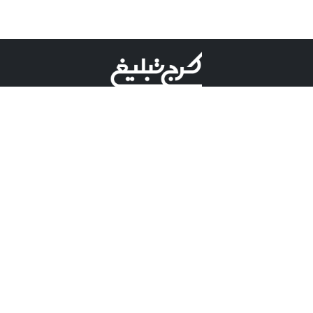
©کرج تبلیغ علامت تجاری ثبت شده در "اداره ثبت برند"
میباشد و هرگونه استفاده از این عنوان با پسوند و پیشوند قابل
پیگیری قضایی میباشد.
دارای نماد اعتبار 1 ستاره از مركز توسعه تجارت الكترونیكی
وزارت صنعت، معدن و تجارت.
مسئولیت آگهی های درج شده در این سایت بر عهده آگهی
دهنده می باشد.
تعرفه تبلیغات
پنل کاربری