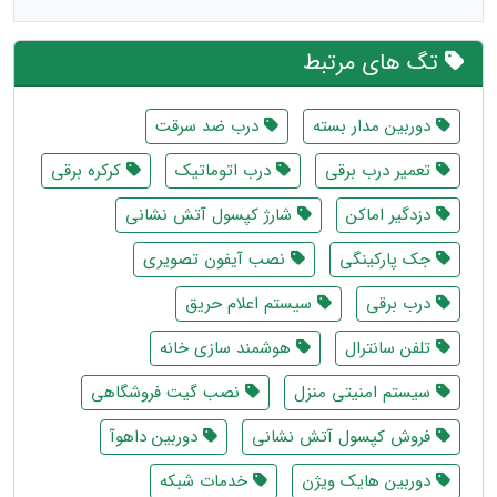
تگ های مرتبط
دوربین مدار بسته
درب ضد سرقت
تعمیر درب برقی
درب اتوماتیک
کرکره برقی
دزدگیر اماکن
شارژ کپسول آتش نشانی
جک پارکینگی
نصب آیفون تصویری
درب برقی
سیستم اعلام حریق
تلفن سانترال
هوشمند سازی خانه
سیستم امنیتی منزل
نصب گیت فروشگاهی
فروش کپسول آتش نشانی
دوربین داهوآ
دوربین هایک ویژن
خدمات شبکه