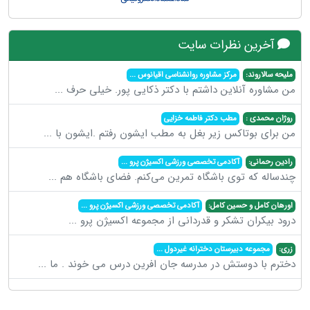
آخرین نظرات سایت
ملیحه سالاروند:
مرکز مشاوره روانشناسی اقیانوس
...
من مشاوره آنلاین داشتم با دکتر ذکایی پور. خیلی حرف
...
روژان محمدی :
مطب دکتر فاطمه خزایی
من برای بوتاکس زیر بغل به مطب ایشون رفتم .ایشون با
...
رادین رحمانی:
آکادمی تخصصی ورزشی اکسیژن پرو
...
چندساله که توی باشگاه تمرین می‌کنم. فضای باشگاه هم
...
اورهان کامل و حسین کامل:
آکادمی تخصصی ورزشی اکسیژن پرو
...
درود بیکران تشکر و قدردانی از مجموعه اکسیژن پرو
...
زری:
مجموعه دبیرستان دخترانه غیردول
...
دخترم با دوستش در مدرسه جان افرین درس می خوند . ما
...