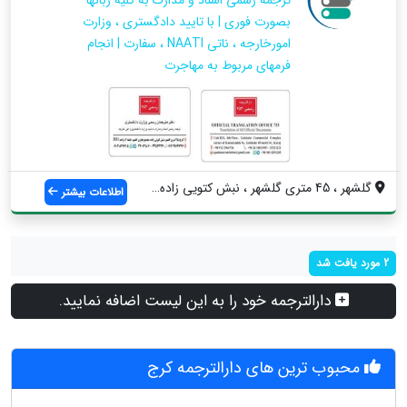
ترجمه رسمی اسناد و مدارک به کلیه زبانها
بصورت فوری | با تایید دادگستری ، وزارت
امورخارجه ، ناتی NAATI ، سفارت | انجام
فرمهای مربوط به مهاجرت
گلشهر ، 45 متری گلشهر ، نبش کتویی زاده ،...
اطلاعات بیشتر
2 مورد یافت شد
دارالترجمه خود را به این لیست اضافه نمایید.
محبوب ترین های دارالترجمه کرج