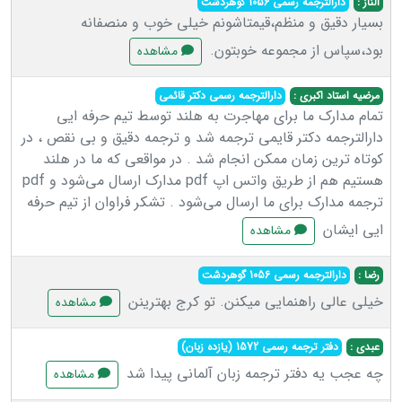
الناز :
دارالترجمه رسمی 1056 گوهردشت
بسیار دقیق و‌ منظم،قیمتاشونم خیلی خوب و منصفانه
بود،سپاس از مجموعه خوبتون.
مشاهده
مرضیه استاد اکبری :
دارالترجمه رسمی دکتر قائمی
تمام مدارک ما برای مهاجرت به هلند توسط تیم حرفه ایی
دارالترجمه دکتر قایمی ترجمه شد و ترجمه دقیق و بی نقص ، در
کوتاه ترین زمان ممکن انجام شد . در مواقعی که ما در هلند
هستیم هم از طریق واتس اپ pdf مدارک ارسال می‌شود و pdf
ترجمه مدارک برای ما ارسال می‌شود . تشکر فراوان از تیم حرفه
ایی ایشان
مشاهده
رضا :
دارالترجمه رسمی 1056 گوهردشت
خیلی عالی راهنمایی میکنن. تو کرج بهترینن
مشاهده
عبدی :
دفتر ترجمه رسمی 1572 (یازده زبان)
چه عجب یه دفتر ترجمه زبان آلمانی پیدا شد
مشاهده