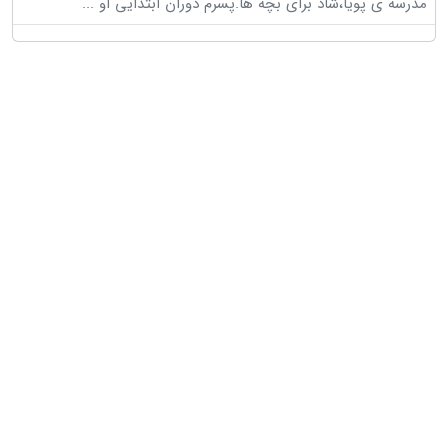
مدرسه ی پویا،شاد برای بچه ها.پسرم دوران ابتدایی او
...