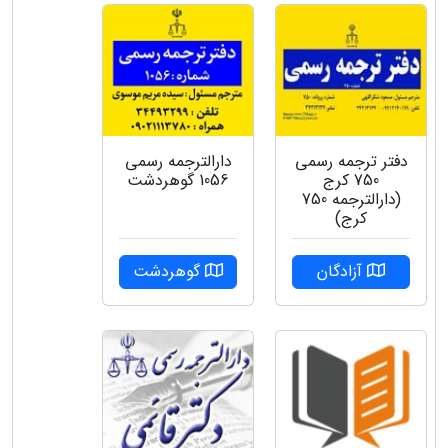
دفتر ترجمه رسمی
دارالترجمه رسمی
750 کرج
1056 گوهردشت
(دارالترجمه 750
کرج)
آزادگان
گوهردشت