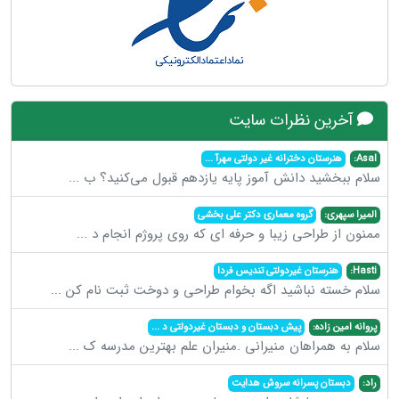
آخرین نظرات سایت
Asal:
هنرستان دخترانه غیر دولتی مهرآ
...
سلام ببخشید دانش آموز پایه یازدهم قبول می‌کنید؟ ب
...
المیرا سپهری:
گروه معماری دکتر علی بخشی
ممنون از طراحی زیبا و حرفه ای که روی پروژم انجام د
...
Hasti:
هنرستان غیردولتی تندیس فردا
سلام خسته نباشید اگه بخوام طراحی و دوخت ثبت نام کن
...
پروانه امین زاده:
پیش دبستان و دبستان غیردولتی د
...
سلام به همراهان منیرانی .منیران علم بهترین مدرسه ک
...
راد:
دبستان پسرانه سروش هدایت