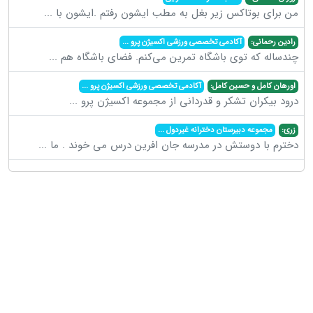
من برای بوتاکس زیر بغل به مطب ایشون رفتم .ایشون با
...
رادین رحمانی:
آکادمی تخصصی ورزشی اکسیژن پرو
...
چندساله که توی باشگاه تمرین می‌کنم. فضای باشگاه هم
...
اورهان کامل و حسین کامل:
آکادمی تخصصی ورزشی اکسیژن پرو
...
درود بیکران تشکر و قدردانی از مجموعه اکسیژن پرو
...
زری:
مجموعه دبیرستان دخترانه غیردول
...
دخترم با دوستش در مدرسه جان افرین درس می خوند . ما
...