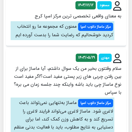
مسعود
1403/12/12
به معنای واقعی تخصصی ترین مرکز اسپا کرج
ممنون که مجموعه ما رو انتخاب
مرکز ماساژ دانوب اسپا
کردید خوشحالیم که رضایت شما را بدست آورده ایم
مهدی
1403/05/29
سلام وقتتون بخیر من یک سوال داشتم، آیا ماساژ برای از
بین رفتن چربی های زیر پستی مفید است؟اگر مفید است
نوع ماساژ چی باید باشه واینکه چند جلسه زمان می بره؟
با سپاس
ماساژ به‌تنهایی نمی‌تواند باعث
مرکز ماساژ دانوب اسپا
لاغری شود. ماساژ لاغری می‌تواند فرایند لاغری را
تسریع کند و به کاهش وزن کمک کند، اما برای
دستیابی به نتایج مطلوب، باید با فعالیت بدنی منظم