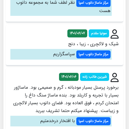
نظر لطف شما به مجموعه دانوب
مرکز ماساژ دانوب اسپا
هست
سونیا مقدم
1401/06/07
شیک و لاکچری ، زیبا ، دنج
سپاسگزاریم
مرکز ماساژ دانوب اسپا
شیرین طالب زاده
1401/06/06
برخورد پرسنل بسیار مودبانه ، گرم و صمیمی بود. ماساژور
بسیار با تجربه و کاربلد بود. بنده ماساژ سنگ داغ را
امتحان کردم ، فوق العاده بود. فضای دانوب بسیار لاکچری
و زیباست. پیشنهاد میکنم حتما تشریف ببرید
با افتخار درخدمتیم
مرکز ماساژ دانوب اسپا