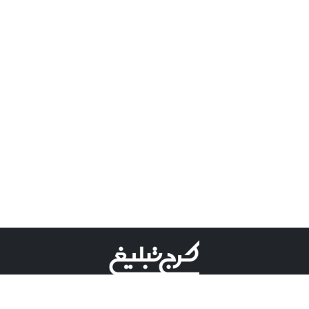
©کرج تبلیغ علامت تجاری ثبت شده در "اداره ثبت برند"