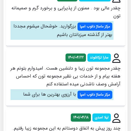
چقدر عالی بود . ممنون از پذیرایی و برخورد گرم و صمیمانه
تون
بزرگوارید. خوشحال میشوم مجددا
مرکز ماساژ دانوب اسپا
بهتر از گذشته میزبانتان باشیم
سارا ترکاشوند
1401/04/22
چقدر مجموعه تون زیبا و دلنشین هست. امیدوارم بتونم هر
هفته بیام و از خدمات بی نظیر مجموعه تون که احساس
آرامش وصف ناشدنی میده استفاده کنم
با آرزوی بهترین ها برای شما
مرکز ماساژ دانوب اسپا
لیلا اسدی
1401/04/18
چند روز پیش به اتفاق دوستانم به این مجموعه زیبا رفتیم.