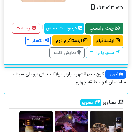
09120931027
|
چت واتسپ
درخواست تماس
وبسایت
انتشار
اینستاگرام
اینستاگرام دوم
مسیریابی
نمایش نقشه
کرج ، جهانشهر ، بلوار مولانا ، نبش ابوعلی سینا ،
آدرس
:
ساختمان افرا ، طبقه چهارم
تصاویر
36
تصویر