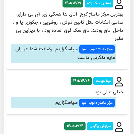
نسترن ملک زاده
1401/04/29
بهترین مرکز ماساژ کرج. اتاق ها همگی وی آی پی دارای
تمامی امکانات مثل کابین دوش ، روشویی ، جکوزی پا و...
داخل اتاق بودند.اتاق نمک فوق العاده بود ، با دیزاین بی
نظیر
سپاسگزاریم. رضایت شما عزیزان
مرکز ماساژ دانوب اسپا
مایه دلگرمی ماست
مینا دیانت
1401/04/24
خیلی عالی بود
سپاسگزاریم
مرکز ماساژ دانوب اسپا
سیاوش چگینی
1401/04/24