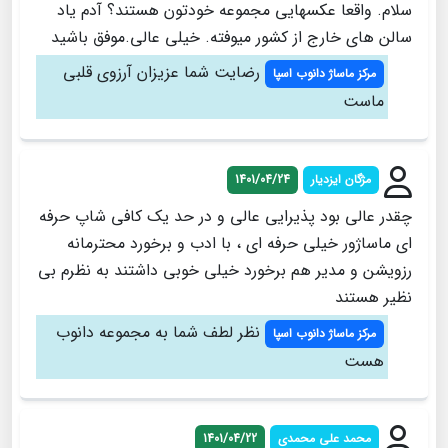
سلام. واقعا عکسهایی مجموعه خودتون هستند؟ آدم یاد
سالن های خارج از کشور میوفته. خیلی عالی.موفق باشید
رضایت شما عزیزان آرزوی قلبی
مرکز ماساژ دانوب اسپا
ماست
مژگان ایزدیار
1401/04/24
چقدر عالی بود پذیرایی عالی و در حد یک کافی شاپ حرفه
ای ماساژور خیلی حرفه ای ، با ادب و برخورد محترمانه
رزویشن و مدیر هم برخورد خیلی خوبی داشتند به نظرم بی
نظیر هستند
نظر لطف شما به مجموعه دانوب
مرکز ماساژ دانوب اسپا
هست
محمد علی محمدی
1401/04/22