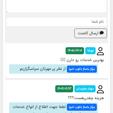
ارسال کامنت
نیوشا
1405/04/06
بهترین خدمات رو دارن 👌🏽
از نظر پر مهرتان سپاسگزاریم
مرکز ماساژ دانوب اسپا
مهناز جاویدان
1404/02/13
هزینه چقدررهست؟؟؟
لطفا جهت اطلاع از انواع خدمات
مرکز ماساژ دانوب اسپا