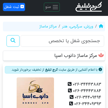
منو
ثبت شغل
ورزش، سرگرمی، هنر
مراکز ماساژ
مرکز ماساژ دانوب اسپا
با اعلام آشنایی از طریق سایت
کرج تبلیغ
از تخفیف برخوردار شوید.
026-34443883
026-34443884
026-34409494
026-34409393