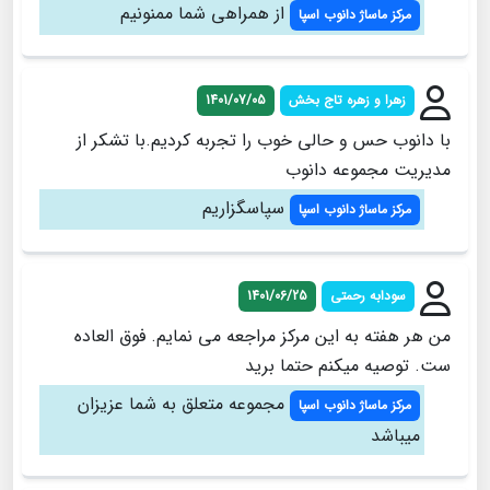
از همراهی شما ممنونیم
مرکز ماساژ دانوب اسپا
زهرا و زهره تاج بخش
1401/07/05
با دانوب حس و حالی خوب را تجربه کردیم.با تشکر از
مدیریت مجموعه دانوب
سپاسگزاریم
مرکز ماساژ دانوب اسپا
سودابه رحمتی
1401/06/25
من هر هفته به این مرکز مراجعه می نمایم. فوق العاده
ست. توصیه میکنم حتما برید
مجموعه متعلق به شما عزیزان
مرکز ماساژ دانوب اسپا
میباشد