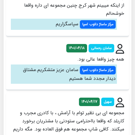
از اینکه میبینم شهر کرج چنین مجموعه ای داره واقعا
خوشحالم
سپاسگزاریم
مرکز ماساژ دانوب اسپا
سامان رحمانی
1401/04/18
همه چیز وافعا عالی بود.
سامان عزیز متشکریم.مشتاق
مرکز ماساژ دانوب اسپا
دیدار مجدد شما هستیم
سهیل
1401/04/17
مجموعه ای بی نظیر توام با آرامش ، با کادری مجرب و
کاربلد که واقعا بااحترامی ستودنی با مشتریان برخورد
میکنند. کافی شاپ مجموعه هم فوق العاده بود. مگه داریم