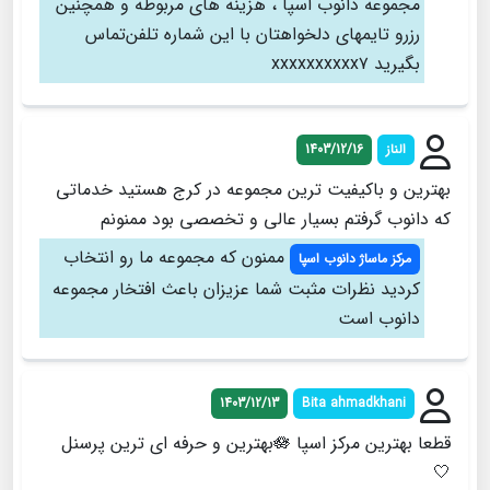
مجموعه دانوب اسپا ، هزینه های مربوطه و همچنین
رزرو تایمهای دلخواهتان با این شماره تلفن‌تماس
بگیرید xxxxxxxxxx۷
الناز
1403/12/16
بهترین و باکیفیت ترین مجموعه در کرج هستید خدماتی
که دانوب گرفتم بسیار عالی و تخصصی بود ممنونم
ممنون که مجموعه ما رو انتخاب
مرکز ماساژ دانوب اسپا
کردید نظرات مثبت شما عزیزان باعث افتخار مجموعه
دانوب است
1403/12/13
Bita ahmadkhani
قطعا بهترین مرکز اسپا 🪷بهترین و حرفه ای ترین پرسنل
🤍