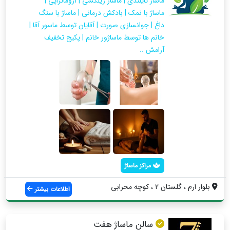
ماساژ تایلندی | ماساژ ریلکسی | آروماتراپی |
ماساژ با نمک | بادکش درمانی | ماساژ با سنگ
داغ | جوانسازی صورت | آقایان توسط ماسور آقا |
خانم ها توسط ماساژور خانم | پکیج تخفیف
آرامش ..
مراکز ماساژ
بلوار ارم ، گلستان ۲ ، کوچه محرابی
اطلاعات بیشتر
سالن ماساژ هفت