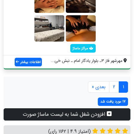
مراکز ماساژ
مهرشهر فاز ۳ـ بلوار یادگار امام ـ نبش خی...
اطلاعات بیشتر
1
2
بعدی »
17 مورد یافت شد
افزودن شغل شما به لیست ماساژ صورت
(امتیاز 4.9 | 1162 رای)