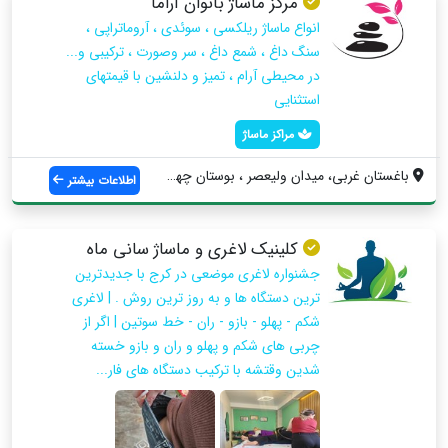
مرکز ماساژ بانوان آراما
انواع ماساژ ریلکسی ، سوئدی ، آروماتراپی ،
سنگ داغ ، شمع داغ ، سر وصورت ، ترکیبی و...
در محیطی آرام ، تمیز و دلنشین با قیمتهای
استثنایی
مراکز ماساژ
باغستان غربی، میدان ولیعصر ، بوستان چهار...
اطلاعات بیشتر
کلینیک لاغری و ماساژ سانی ماه
جشنواره لاغری موضعی در کرج با جدیدترین
ترین دستگاه ها و به روز ترین روش ‌. | لاغری
شکم - پهلو - بازو - ران - خط سوتین | اگر از
چربی های شکم و پهلو و ران و بازو خسته
شدین وقتشه با ترکیب دستگاه های فار...