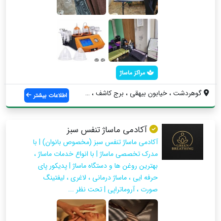
مراکز ماساژ
گوهردشت ، خیابون بیهقی ، برج کاشف ، طبقه...
اطلاعات بیشتر
آکادمی ماساژ تنفس سبز
آکادمی ماساژ تنفس سبز (مخصوص بانوان) | با
مدرک تخصصی ماساژ | با انواع خدمات ماساژ ،
بهترین روغن ها و دستگاه ماساژ | پدیکور پای
حرفه ایی ، ماساژ درمانی ، لاغری ، لیفتینگ
صورت ، آروماتراپی | تحت نظر ...