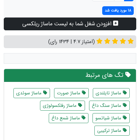
18 مورد یافت شد
افزودن شغل شما به لیست ماساژ ریلکسی
(امتیاز 4.7 | 1434 رای)
تگ های مرتبط
ماساژ تایلندی
ماساژ صورت
ماساژ سوئدی
ماساژ سنگ داغ
ماساژ رفلکسولوژی
ماساژ شیاتسو
ماساژ شمع داغ
ماساژ ترکیبی