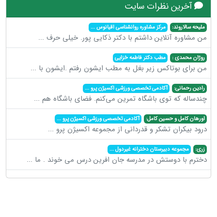
آخرین نظرات سایت
ملیحه سالاروند:
مرکز مشاوره روانشناسی اقیانوس
...
من مشاوره آنلاین داشتم با دکتر ذکایی پور. خیلی حرف
...
روژان محمدی :
مطب دکتر فاطمه خزایی
من برای بوتاکس زیر بغل به مطب ایشون رفتم .ایشون با
...
رادین رحمانی:
آکادمی تخصصی ورزشی اکسیژن پرو
...
چندساله که توی باشگاه تمرین می‌کنم. فضای باشگاه هم
...
اورهان کامل و حسین کامل:
آکادمی تخصصی ورزشی اکسیژن پرو
...
درود بیکران تشکر و قدردانی از مجموعه اکسیژن پرو
...
زری:
مجموعه دبیرستان دخترانه غیردول
...
دخترم با دوستش در مدرسه جان افرین درس می خوند . ما
...