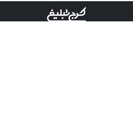
©کرج تبلیغ علامت تجاری ثبت شده در "اداره ثبت برند"
میباشد و هرگونه استفاده از این عنوان با پسوند و پیشوند قابل
پیگیری قضایی میباشد.
دارای نماد اعتبار 1 ستاره از مركز توسعه تجارت الكترونیكی
وزارت صنعت، معدن و تجارت.
مسئولیت آگهی های درج شده در این سایت بر عهده آگهی
دهنده می باشد.
تعرفه تبلیغات
پنل کاربری
تماس با کرج تبلیغ