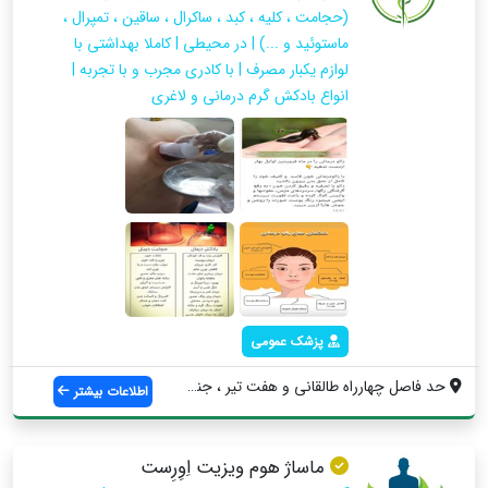
(حجامت ، کلیه ، کبد ، ساکرال ، ساقین ، تمپرال ،
ماستوئید و ...) | در محیطی | کاملا بهداشتی با
لوازم یکبار مصرف | با کادری مجرب و با تجربه |
انواع بادکش گرم درمانی و لاغری
پزشک عمومی
حد فاصل چهارراه طالقانی و هفت تیر ، جنب ...
اطلاعات بیشتر
ماساژ هوم ویزیت اِوِرِست