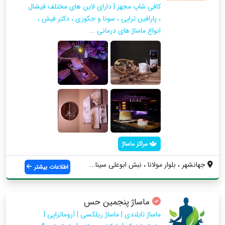
کافی شاپ مجهز | دارای لاین های مختلف فیشال
، پارافين تراپی ، سونا و جکوزی ، دکتر فیش ،
انواع ماساژ های درمانی ...
مراکز ماساژ
جهانشهر ، بلوار مولانا ، نبش ابوعلی سینا...
اطلاعات بیشتر
ماساژ پنجمین حس
ماساژ تایلندی | ماساژ ریلکسی | آروماتراپی |