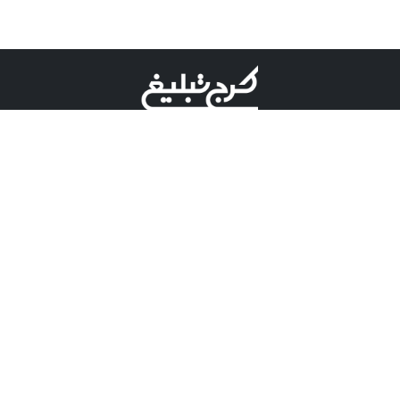
©کرج تبلیغ علامت تجاری ثبت شده در "اداره ثبت برند"
میباشد و هرگونه استفاده از این عنوان با پسوند و پیشوند قابل
پیگیری قضایی میباشد.
دارای نماد اعتبار 1 ستاره از مركز توسعه تجارت الكترونیكی
وزارت صنعت، معدن و تجارت.
مسئولیت آگهی های درج شده در این سایت بر عهده آگهی
دهنده می باشد.
تعرفه تبلیغات
پنل کاربری