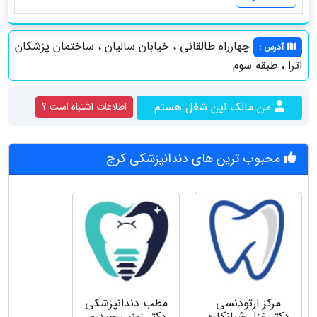
چهارراه طالقانى ، خيابان ساليان ، ساختمان پزشكان
آدرس
:
اترا ، طبقه سوم
من مالک این شغل هستم
اطلاعات اشتباه است ؟
محبوب ترین های دندانپزشکی کرج
مركز ارتودنسى
مطب دندانپزشکی
دكتر غزل شبانكاره
دکتر زینب حیدری