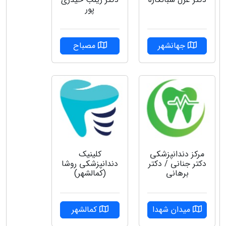
پور
جهانشهر
مصباح
مرکز دندانپزشکی
کلینیک
دکتر جنانی / دکتر
دندانپزشکی روشا
برهانی
(کمالشهر)
میدان شهدا
کمالشهر