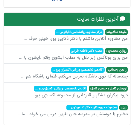
آخرین نظرات سایت
ملیحه سالاروند:
مرکز مشاوره روانشناسی اقیانوس
...
من مشاوره آنلاین داشتم با دکتر ذکایی پور. خیلی حرف
...
روژان محمدی :
مطب دکتر فاطمه خزایی
من برای بوتاکس زیر بغل به مطب ایشون رفتم .ایشون با
...
رادین رحمانی:
آکادمی تخصصی ورزشی اکسیژن پرو
...
چندساله که توی باشگاه تمرین می‌کنم. فضای باشگاه هم
...
اورهان کامل و حسین کامل:
آکادمی تخصصی ورزشی اکسیژن پرو
...
درود بیکران تشکر و قدردانی از مجموعه اکسیژن پرو
...
زری:
مجموعه دبیرستان دخترانه غیردول
...
دخترم با دوستش در مدرسه جان افرین درس می خوند . ما
...