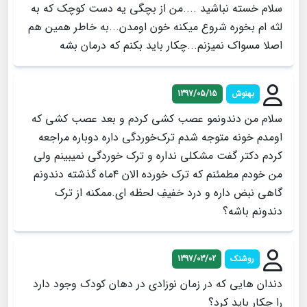
سلام خسته نباشید ....من از بچگی یه دست کوچک که به
لثه ام بخوره شروع میکنه خون اومدن...به خاطر همین هم
اصلا مسواک نمیزنم...چکار باید بکنم که درمان بشه
بهنوش
1397/05/15
سلام من دندونمو عصب کشی کردم و بعد عصب کشی که
اومدم خونه متوجه شدم ترک‌خوردگی داره دوباره مراجعه
کردم دکتر گفت مشکلی نداره و ترک خوردگی نمیبینم ولی
من خودم مطمئنم که ترک خورده الان ۴ماه گذشته دندونم
گاهی نبض داره و درد خفیفِ لحظه ای.ممکنه از ترک
دندونم باشه؟
روشنک
1397/03/02
دندان هايی که در زمان نوزادی در دهان کودک وجود دارد
را چکار باید کرد؟