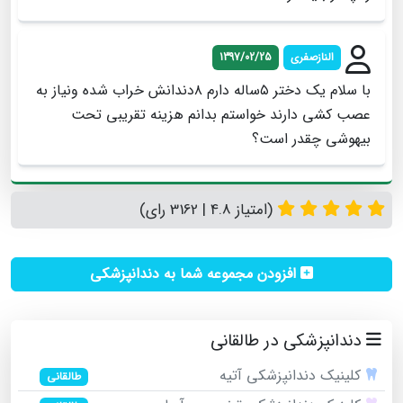
النازصفری
1397/02/25
با سلام یک دختر ۵ساله دارم ۸دندانش خراب شده ونیاز به
عصب کشی دارند خواستم بدانم هزینه تقریبی تحت
بیهوشی چقدر است؟
(امتیاز 4.8 | 3162 رای)
افزودن مجموعه شما به دندانپزشکی
دندانپزشکی در طالقانی
کلینیک دندانپزشکی آتیه
طالقانی